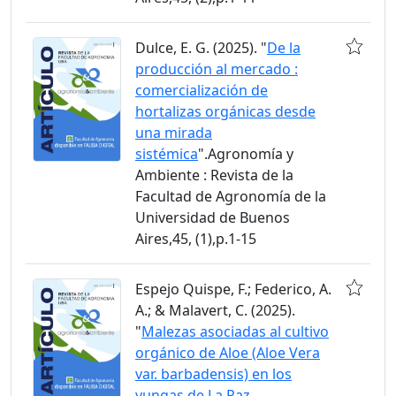
Dulce, E. G. (2025). "
De la
producción al mercado :
comercialización de
hortalizas orgánicas desde
una mirada
sistémica
".Agronomía y
Ambiente : Revista de la
Facultad de Agronomía de la
Universidad de Buenos
Aires,45, (1),p.1-15
Espejo Quispe, F.; Federico, A.
A.; & Malavert, C. (2025).
"
Malezas asociadas al cultivo
orgánico de Aloe (Aloe Vera
var. barbadensis) en los
yungas de La Paz,