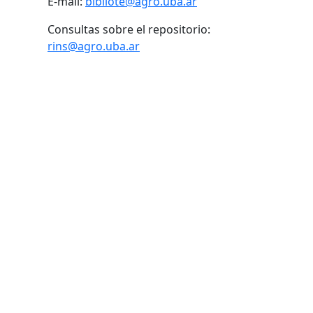
E-mail:
bibliote@agro.uba.ar
Consultas sobre el repositorio:
rins@agro.uba.ar