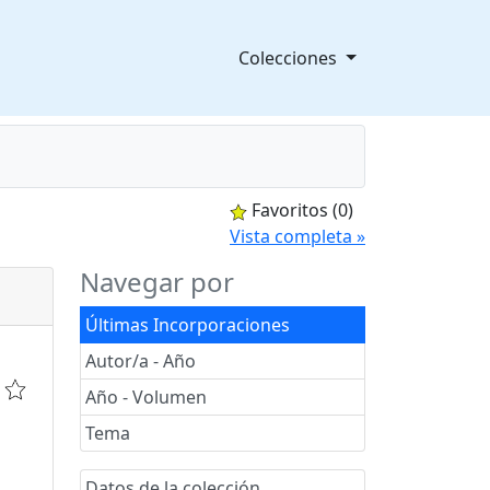
Colecciones
Favoritos
(0)
splegable
Vista completa »
Navegar por
Últimas Incorporaciones
Autor/a - Año
Año - Volumen
Tema
Datos de la colección