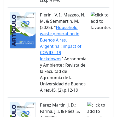
(2),p.41-46
Pierini, V. I.; Mazzeo, N.
M. & Semmartin, M.
(2025). "
Household
waste generation in
Buenos Aires,
Argentina : impact of
COVID - 19
lockdowns
".Agronomía
y Ambiente : Revista de
la Facultad de
Agronomía de la
Universidad de Buenos
Aires,45, (2),p.12-19
Pérez Martín, J. D.;
Fariña, J. I. & Páez, S.