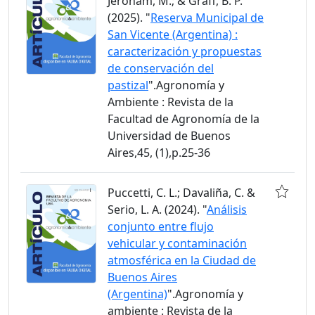
Jeroham, M.; & Graff, B. P.
(2025). "
Reserva Municipal de
San Vicente (Argentina) :
caracterización y propuestas
de conservación del
pastizal
".Agronomía y
Ambiente : Revista de la
Facultad de Agronomía de la
Universidad de Buenos
Aires,45, (1),p.25-36
Puccetti, C. L.; Davaliña, C. &
Serio, L. A. (2024). "
Análisis
conjunto entre flujo
vehicular y contaminación
atmosférica en la Ciudad de
Buenos Aires
(Argentina)
".Agronomía y
ambiente : Revista de la