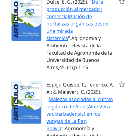
Dulce, E. G. (2025). "
De la
producción al mercado :
comercialización de
hortalizas orgánicas desde
una mirada
sistémica
".Agronomía y
Ambiente : Revista de la
Facultad de Agronomía de la
Universidad de Buenos
Aires,45, (1),p.1-15
Espejo Quispe, F.; Federico, A.
A.; & Malavert, C. (2025).
"
Malezas asociadas al cultivo
orgánico de Aloe (Aloe Vera
var. barbadensis) en los
yungas de La Paz,
Bolivia
".Agronomía y
Ambiente : Revista de la