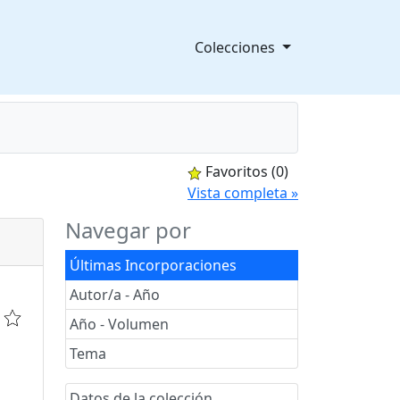
Colecciones
Favoritos
(0)
splegable
Vista completa »
Navegar por
Últimas Incorporaciones
Autor/a - Año
Año - Volumen
Tema
Datos de la colección