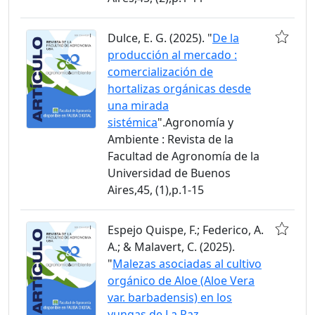
Dulce, E. G. (2025). "
De la
producción al mercado :
comercialización de
hortalizas orgánicas desde
una mirada
sistémica
".Agronomía y
Ambiente : Revista de la
Facultad de Agronomía de la
Universidad de Buenos
Aires,45, (1),p.1-15
Espejo Quispe, F.; Federico, A.
A.; & Malavert, C. (2025).
"
Malezas asociadas al cultivo
orgánico de Aloe (Aloe Vera
var. barbadensis) en los
yungas de La Paz,