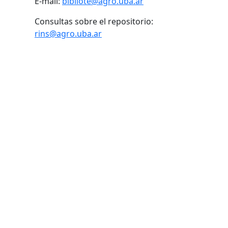
E-mail:
bibliote@agro.uba.ar
Consultas sobre el repositorio:
rins@agro.uba.ar