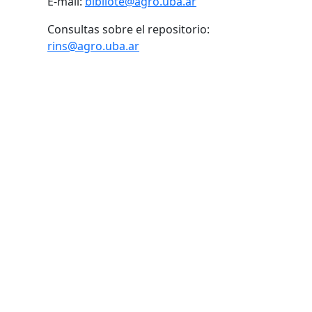
E-mail:
bibliote@agro.uba.ar
Consultas sobre el repositorio:
rins@agro.uba.ar