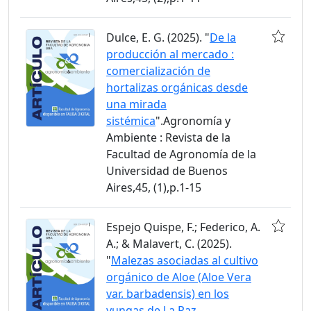
Dulce, E. G. (2025). "
De la
producción al mercado :
comercialización de
hortalizas orgánicas desde
una mirada
sistémica
".Agronomía y
Ambiente : Revista de la
Facultad de Agronomía de la
Universidad de Buenos
Aires,45, (1),p.1-15
Espejo Quispe, F.; Federico, A.
A.; & Malavert, C. (2025).
"
Malezas asociadas al cultivo
orgánico de Aloe (Aloe Vera
var. barbadensis) en los
yungas de La Paz,