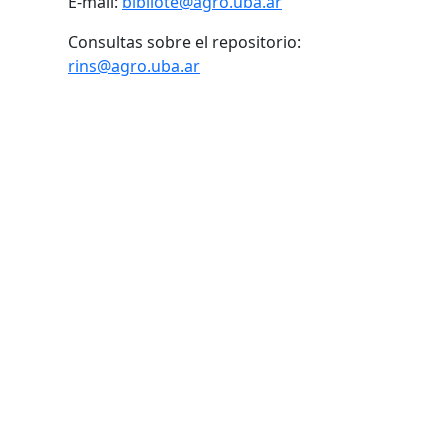
E-mail:
bibliote@agro.uba.ar
Consultas sobre el repositorio:
rins@agro.uba.ar