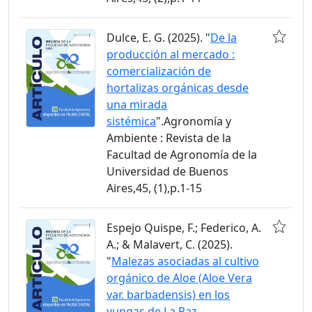
Dulce, E. G. (2025). "
De la
producción al mercado :
comercialización de
hortalizas orgánicas desde
una mirada
sistémica
".Agronomía y
Ambiente : Revista de la
Facultad de Agronomía de la
Universidad de Buenos
Aires,45, (1),p.1-15
Espejo Quispe, F.; Federico, A.
A.; & Malavert, C. (2025).
"
Malezas asociadas al cultivo
orgánico de Aloe (Aloe Vera
var. barbadensis) en los
yungas de La Paz,