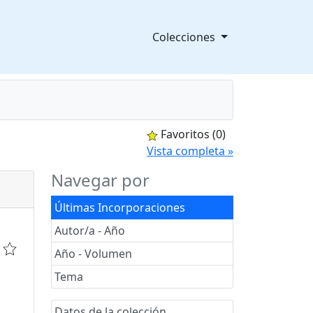
Colecciones
Favoritos
(0)
splegable
Vista completa »
Navegar por
Últimas Incorporaciones
Autor/a - Año
Año - Volumen
Tema
Datos de la colección