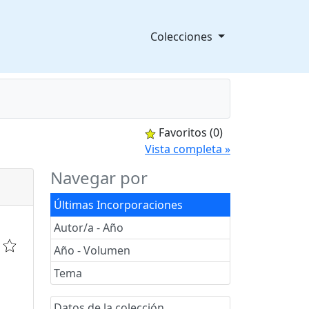
Colecciones
Favoritos
(0)
splegable
Vista completa »
Navegar por
Últimas Incorporaciones
Autor/a - Año
Año - Volumen
Tema
Datos de la colección