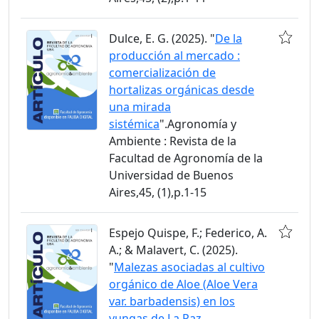
Dulce, E. G. (2025). "
De la
producción al mercado :
comercialización de
hortalizas orgánicas desde
una mirada
sistémica
".Agronomía y
Ambiente : Revista de la
Facultad de Agronomía de la
Universidad de Buenos
Aires,45, (1),p.1-15
Espejo Quispe, F.; Federico, A.
A.; & Malavert, C. (2025).
"
Malezas asociadas al cultivo
orgánico de Aloe (Aloe Vera
var. barbadensis) en los
yungas de La Paz,