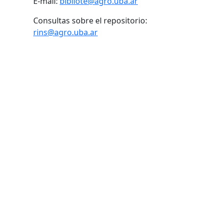
E-mail:
bibliote@agro.uba.ar
Consultas sobre el repositorio:
rins@agro.uba.ar