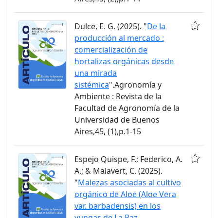
Dulce, E. G. (2025). "
De la
producción al mercado :
comercialización de
hortalizas orgánicas desde
una mirada
sistémica
".Agronomía y
Ambiente : Revista de la
Facultad de Agronomía de la
Universidad de Buenos
Aires,45, (1),p.1-15
Espejo Quispe, F.; Federico, A.
A.; & Malavert, C. (2025).
"
Malezas asociadas al cultivo
orgánico de Aloe (Aloe Vera
var. barbadensis) en los
yungas de La Paz,