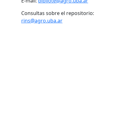
E-mail:
bibliote@agro.uba.ar
Consultas sobre el repositorio:
rins@agro.uba.ar