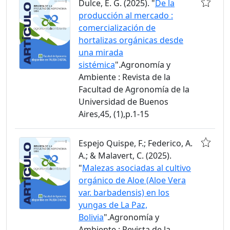
Dulce, E. G. (2025). "
De la
producción al mercado :
comercialización de
hortalizas orgánicas desde
una mirada
sistémica
".Agronomía y
Ambiente : Revista de la
Facultad de Agronomía de la
Universidad de Buenos
Aires,45, (1),p.1-15
Espejo Quispe, F.; Federico, A.
A.; & Malavert, C. (2025).
"
Malezas asociadas al cultivo
orgánico de Aloe (Aloe Vera
var. barbadensis) en los
yungas de La Paz,
Bolivia
".Agronomía y
Ambiente : Revista de la