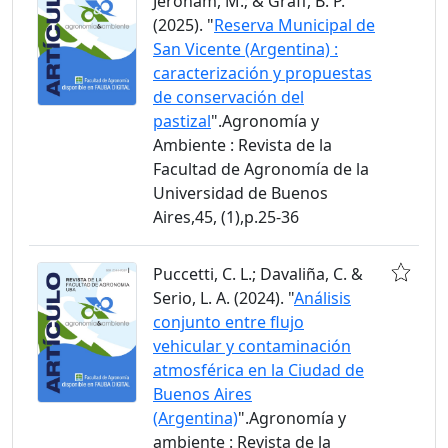
Jeroham, M.; & Graff, B. P.
(2025). "
Reserva Municipal de
San Vicente (Argentina) :
caracterización y propuestas
de conservación del
pastizal
".Agronomía y
Ambiente : Revista de la
Facultad de Agronomía de la
Universidad de Buenos
Aires,45, (1),p.25-36
Puccetti, C. L.; Davaliña, C. &
Serio, L. A. (2024). "
Análisis
conjunto entre flujo
vehicular y contaminación
atmosférica en la Ciudad de
Buenos Aires
(Argentina)
".Agronomía y
ambiente : Revista de la