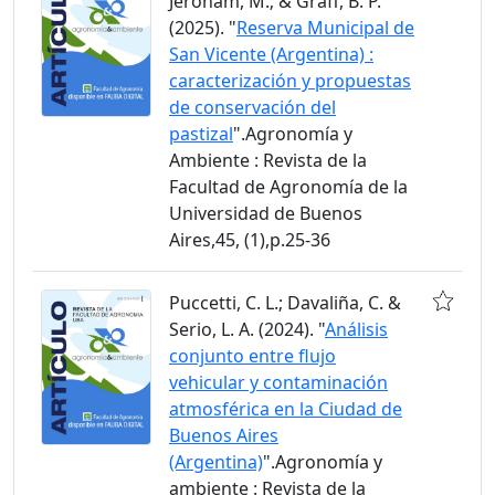
Jeroham, M.; & Graff, B. P.
(2025). "
Reserva Municipal de
San Vicente (Argentina) :
caracterización y propuestas
de conservación del
pastizal
".Agronomía y
Ambiente : Revista de la
Facultad de Agronomía de la
Universidad de Buenos
Aires,45, (1),p.25-36
Puccetti, C. L.; Davaliña, C. &
Serio, L. A. (2024). "
Análisis
conjunto entre flujo
vehicular y contaminación
atmosférica en la Ciudad de
Buenos Aires
(Argentina)
".Agronomía y
ambiente : Revista de la