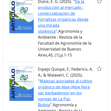
Dulce, E. G. (2025). "
De la
producción al mercado :
comercialización de
hortalizas orgánicas desde
una mirada
sistémica
".Agronomía y
Ambiente : Revista de la
Facultad de Agronomía de la
Universidad de Buenos
Aires,45, (1),p.1-15
Espejo Quispe, F.; Federico, A.
A.; & Malavert, C. (2025).
"
Malezas asociadas al cultivo
orgánico de Aloe (Aloe Vera
var. barbadensis) en los
yungas de La Paz,
Bolivia
".Agronomía y
Ambiente : Revista de la