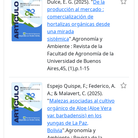
Dulce, E. G. (2025). "
De la
producción al mercado :
comercialización de
hortalizas orgánicas desde
una mirada
sistémica
".Agronomía y
Ambiente : Revista de la
Facultad de Agronomía de la
Universidad de Buenos
Aires,45, (1),p.1-15
Espejo Quispe, F.; Federico, A.
A.; & Malavert, C. (2025).
"
Malezas asociadas al cultivo
orgánico de Aloe (Aloe Vera
var. barbadensis) en los
yungas de La Paz,
Bolivia
".Agronomía y
Ambiente : Revista de la