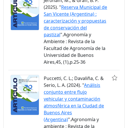
Jeroham, M.; & Graff, B. P.
(2025). "
Reserva Municipal de
San Vicente (Argentina) :
caracterización y propuestas
de conservación del
pastizal
".Agronomía y
Ambiente : Revista de la
Facultad de Agronomía de la
Universidad de Buenos
Aires,45, (1),p.25-36
Puccetti, C. L.; Davaliña, C. &
Serio, L. A. (2024). "
Análisis
conjunto entre flujo
vehicular y contaminación
atmosférica en la Ciudad de
Buenos Aires
(Argentina)
".Agronomía y
ambiente : Revista de la