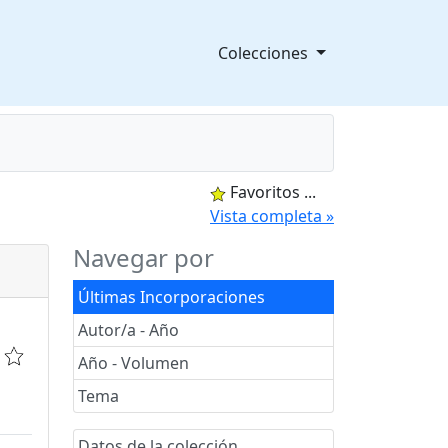
Colecciones
Favoritos
...
splegable
Vista completa »
Navegar por
Últimas Incorporaciones
Autor/a - Año
Año - Volumen
Tema
Datos de la colección