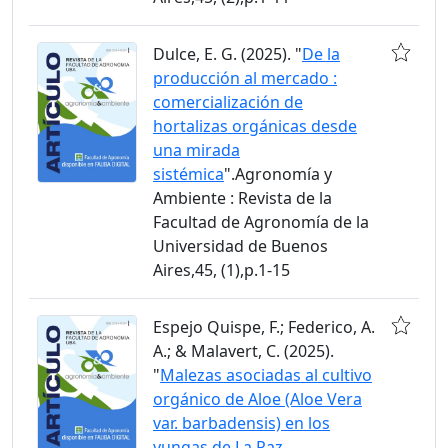
Dulce, E. G. (2025). "
De la
producción al mercado :
comercialización de
hortalizas orgánicas desde
una mirada
sistémica
".Agronomía y
Ambiente : Revista de la
Facultad de Agronomía de la
Universidad de Buenos
Aires,45, (1),p.1-15
Espejo Quispe, F.; Federico, A.
A.; & Malavert, C. (2025).
"
Malezas asociadas al cultivo
orgánico de Aloe (Aloe Vera
var. barbadensis) en los
yungas de La Paz,