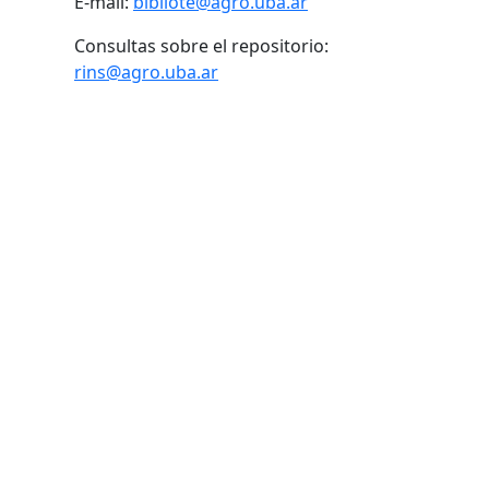
E-mail:
bibliote@agro.uba.ar
Consultas sobre el repositorio:
rins@agro.uba.ar