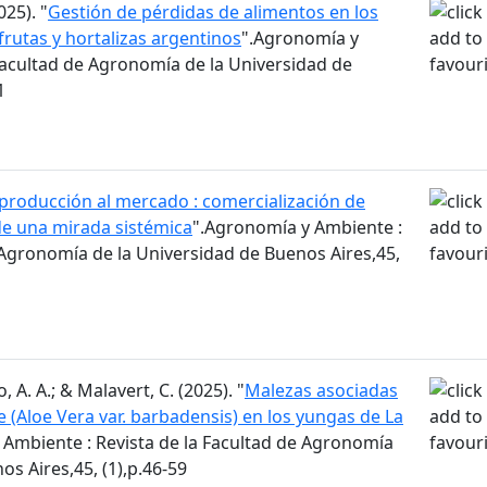
025). "
Gestión de pérdidas de alimentos en los
rutas y hortalizas argentinos
".Agronomía y
Facultad de Agronomía de la Universidad de
1
 producción al mercado : comercialización de
de una mirada sistémica
".Agronomía y Ambiente :
 Agronomía de la Universidad de Buenos Aires,45,
, A. A.; & Malavert, C. (2025). "
Malezas asociadas
e (Aloe Vera var. barbadensis) en los yungas de La
 Ambiente : Revista de la Facultad de Agronomía
os Aires,45, (1),p.46-59