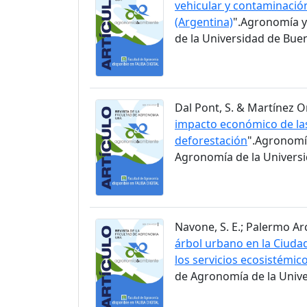
vehicular y contaminació
(Argentina)
".Agronomía y
de la Universidad de Buen
Dal Pont, S. & Martínez Ortí
impacto económico de las
deforestación
".Agronomía
Agronomía de la Universid
Navone, S. E.; Palermo Arc
árbol urbano en la Ciuda
los servicios ecosistémic
de Agronomía de la Univer