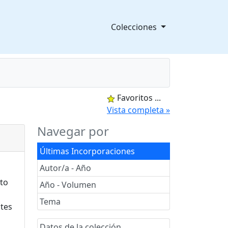
Colecciones
Favoritos
...
splegable
Vista completa »
Navegar por
Últimas Incorporaciones
Autor/a - Año
Año - Volumen
Tema
Datos de la colección