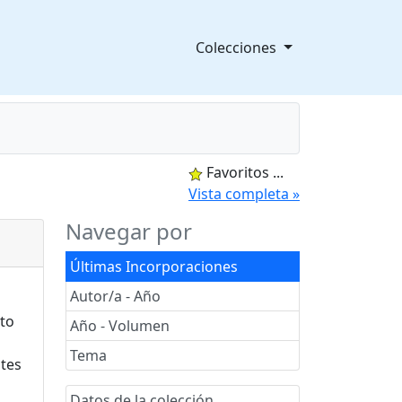
Colecciones
Favoritos
...
splegable
Vista completa »
Navegar por
Últimas Incorporaciones
Autor/a - Año
Año - Volumen
Tema
Datos de la colección