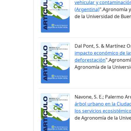
vehicular y contaminació
(Argentina)
".Agronomía y
de la Universidad de Buen
Dal Pont, S. & Martínez Ortí
impacto económico de las
deforestación
".Agronomía
Agronomía de la Universid
Navone, S. E.; Palermo Arc
árbol urbano en la Ciuda
los servicios ecosistémic
de Agronomía de la Univer