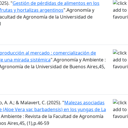
025). "
Gestión de pérdidas de alimentos en los
rutas y hortalizas argentinos
".Agronomía y
Facultad de Agronomía de la Universidad de
1
 producción al mercado : comercialización de
de una mirada sistémica
".Agronomía y Ambiente :
 Agronomía de la Universidad de Buenos Aires,45,
, A. A.; & Malavert, C. (2025). "
Malezas asociadas
e (Aloe Vera var. barbadensis) en los yungas de La
 Ambiente : Revista de la Facultad de Agronomía
os Aires,45, (1),p.46-59