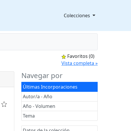
Colecciones
Favoritos
(0)
splegable
Vista completa »
Navegar por
Últimas Incorporaciones
Autor/a - Año
Año - Volumen
Tema
Datos de la colección