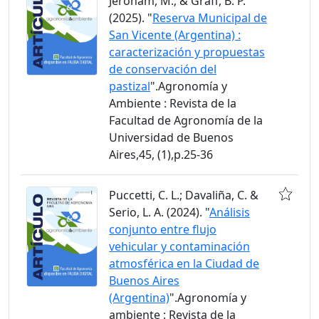
Jeroham, M.; & Graff, B. P.
(2025). "
Reserva Municipal de
San Vicente (Argentina) :
caracterización y propuestas
de conservación del
pastizal
".Agronomía y
Ambiente : Revista de la
Facultad de Agronomía de la
Universidad de Buenos
Aires,45, (1),p.25-36
Puccetti, C. L.; Davaliña, C. &
Serio, L. A. (2024). "
Análisis
conjunto entre flujo
vehicular y contaminación
atmosférica en la Ciudad de
Buenos Aires
(Argentina)
".Agronomía y
ambiente : Revista de la