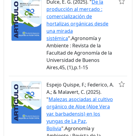
Dulce, E. G. (2025). "
De la
producción al mercado :
comercialización de
hortalizas orgánicas desde
una mirada
sistémica
".Agronomía y
Ambiente : Revista de la
Facultad de Agronomía de la
Universidad de Buenos
Aires,45, (1),p.1-15
Espejo Quispe, F.; Federico, A.
A.; & Malavert, C. (2025).
"
Malezas asociadas al cultivo
orgánico de Aloe (Aloe Vera
var. barbadensis) en los
yungas de La Paz,
Bolivia
".Agronomía y
Ambiente : Revista de la