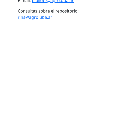
E-mail:
bibliote@agro.uba.ar
Consultas sobre el repositorio:
rins@agro.uba.ar