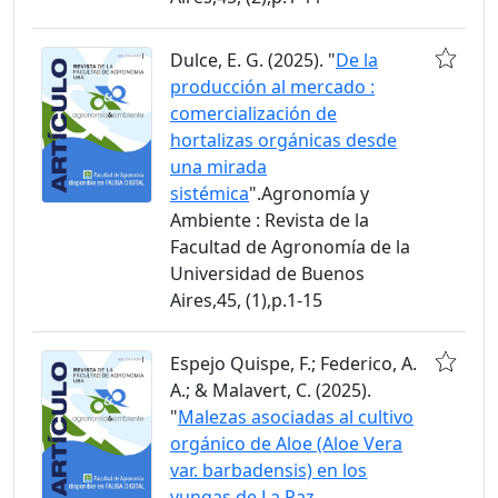
Dulce, E. G. (2025). "
De la
producción al mercado :
comercialización de
hortalizas orgánicas desde
una mirada
sistémica
".Agronomía y
Ambiente : Revista de la
Facultad de Agronomía de la
Universidad de Buenos
Aires,45, (1),p.1-15
Espejo Quispe, F.; Federico, A.
A.; & Malavert, C. (2025).
"
Malezas asociadas al cultivo
orgánico de Aloe (Aloe Vera
var. barbadensis) en los
yungas de La Paz,