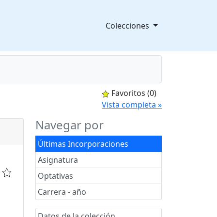
Colecciones
Favoritos
(0)
splegable
Vista completa »
Navegar por
Últimas Incorporaciones
Asignatura
Optativas
Carrera - año
Datos de la colección