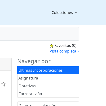
Colecciones
Favoritos
(0)
splegable
Vista completa »
Navegar por
Últimas Incorporaciones
Asignatura
Optativas
Carrera - año
Datos de la colección