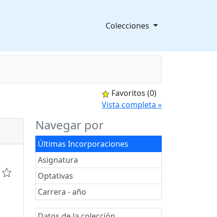
Colecciones
Favoritos
(0)
splegable
Vista completa »
Navegar por
Últimas Incorporaciones
Asignatura
Optativas
Carrera - año
Datos de la colección