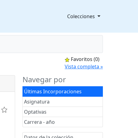
Colecciones
Favoritos
(0)
splegable
Vista completa »
Navegar por
Últimas Incorporaciones
Asignatura
Optativas
Carrera - año
Datos de la colección