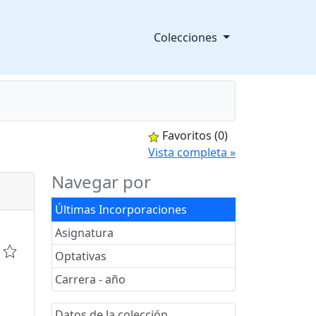
Colecciones
Favoritos
(0)
splegable
Vista completa »
Navegar por
Últimas Incorporaciones
Asignatura
Optativas
Carrera - año
Datos de la colección