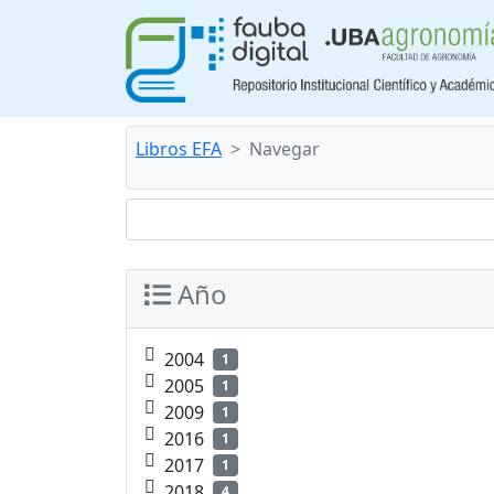
Libros EFA
Navegar
Año
2004
1
2005
1
2009
1
2016
1
2017
1
2018
4