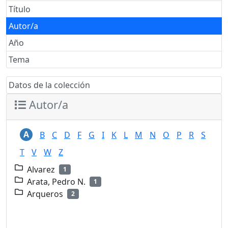
Título
Autor/a
Año
Tema
Datos de la colección
Autor/a
A
B
C
D
F
G
I
K
L
M
N
O
P
R
S
T
V
W
Z
Alvarez
1
Arata, Pedro N.
1
Arqueros
2