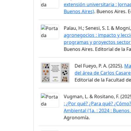
extensión universitaria : Jorn
Buenos Aires)
. Buenos Aires. 
Palau, H.; Senesi, S. I. & Mogni,
agronegocios : impacto y lecc
programas y proyectos sectori
Buenos Aires. Editorial de la 
Del Fueyo, P. A. (2025).
Ma
del área de Carlos Casare
Editorial de la Facultad 
Vugman, L. & Rositano, F. (202
: ¿Por qué? ¿Para qué? ¿Cómo?
Ambiental (1a. : 2024 : Buenos 
Agronomía.