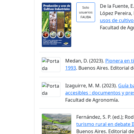
De la Fuente, E. 
Solo
usuarios
López Pereira, M
FAUBA
usos de cultivo
Facultad de A
Medan, D. (2023).
Pionera en t
1993
. Buenos Aires. Editorial 
Izaguirre, M. M. (2023).
Guía bá
accesibles : documentos y pr
Facultad de Agronomía.
Fernández, S. P. (ed.); Rod
turismo rural en debate II
Buenos Aires. Editorial d