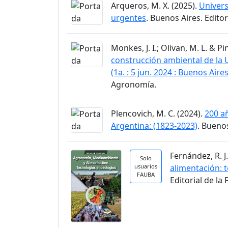
Arqueros, M. X. (2025).
Univers
urgentes
. Buenos Aires. Edito
Monkes, J. I.; Olivan, M. L. & Pi
construcción ambiental de la 
(1a. : 5 jun. 2024 : Buenos Aires
Agronomía.
Plencovich, M. C. (2024).
200 a
Argentina: (1823-2023)
. Buenos
Fernández, R. J
Solo
usuarios
alimentación: 
FAUBA
Editorial de la