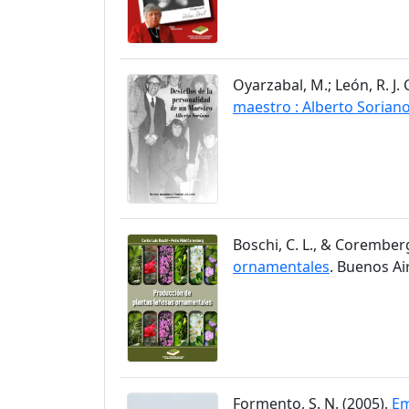
Oyarzabal, M.; León, R. J. 
maestro : Alberto Sorian
Boschi, C. L., & Coremberg,
ornamentales
. Buenos Ai
Formento, S. N. (2005).
Em