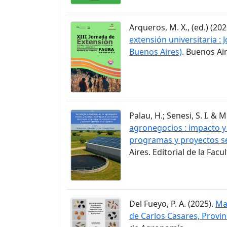
Arqueros, M. X., (ed.) (202
extensión universitaria :
Buenos Aires)
. Buenos Ai
Palau, H.; Senesi, S. I. & M
agronegocios : impacto y
programas y proyectos se
Aires. Editorial de la Fac
Del Fueyo, P. A. (2025).
Man
de Carlos Casares, Provin