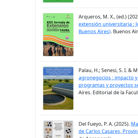
Arqueros, M. X., (ed.) (202
extensión universitaria :
Buenos Aires)
. Buenos Ai
Palau, H.; Senesi, S. I. & M
agronegocios : impacto y
programas y proyectos se
Aires. Editorial de la Fac
Del Fueyo, P. A. (2025).
Man
de Carlos Casares, Provin