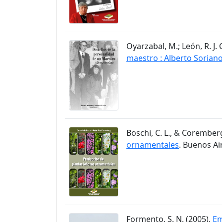
Oyarzabal, M.; León, R. J. 
maestro : Alberto Sorian
Boschi, C. L., & Coremberg,
ornamentales
. Buenos Ai
Formento, S. N. (2005).
Em