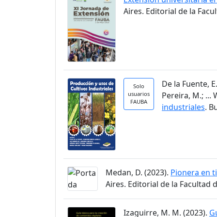
Aires. Editorial de la Fac
De la Fuente, E.
Solo
usuarios
Pereira, M.; ...
FAUBA
industriales
. B
Medan, D. (2023).
Pionera en t
Aires. Editorial de la Facultad
Izaguirre, M. M. (2023).
Gu