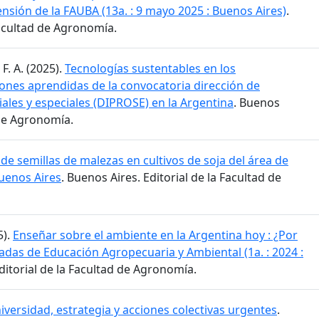
tensión de la FAUBA (13a. : 9 mayo 2025 : Buenos Aires)
.
Facultad de Agronomía.
 F. A. (2025).
Tecnologías sustentables en los
iones aprendidas de la convocatoria dirección de
ales y especiales (DIPROSE) en la Argentina
. Buenos
 de Agronomía.
de semillas de malezas en cultivos de soja del área de
Buenos Aires
. Buenos Aires. Editorial de la Facultad de
5).
Enseñar sobre el ambiente en la Argentina hoy : ¿Por
adas de Educación Agropecuaria y Ambiental (1a. : 2024 :
Editorial de la Facultad de Agronomía.
iversidad, estrategia y acciones colectivas urgentes
.