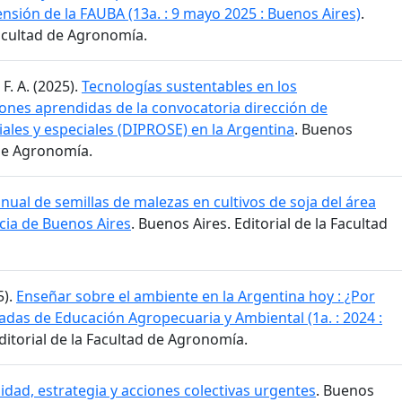
tensión de la FAUBA (13a. : 9 mayo 2025 : Buenos Aires)
.
Facultad de Agronomía.
 F. A. (2025).
Tecnologías sustentables en los
iones aprendidas de la convocatoria dirección de
ales y especiales (DIPROSE) en la Argentina
. Buenos
 de Agronomía.
ual de semillas de malezas en cultivos de soja del área
cia de Buenos Aires
. Buenos Aires. Editorial de la Facultad
5).
Enseñar sobre el ambiente en la Argentina hoy : ¿Por
adas de Educación Agropecuaria y Ambiental (1a. : 2024 :
Editorial de la Facultad de Agronomía.
idad, estrategia y acciones colectivas urgentes
. Buenos