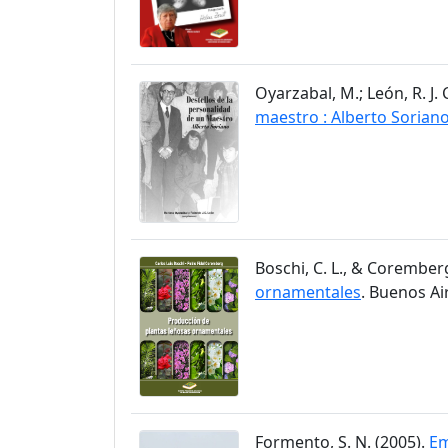
Oyarzabal, M.; León, R. J. 
maestro : Alberto Sorian
Boschi, C. L., & Coremberg,
ornamentales
. Buenos Ai
Formento, S. N. (2005).
Em