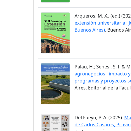
Arqueros, M. X., (ed.) (202
extensión universitaria :
Buenos Aires)
. Buenos Ai
Palau, H.; Senesi, S. I. & M
agronegocios : impacto y
programas y proyectos se
Aires. Editorial de la Fac
Del Fueyo, P. A. (2025).
Man
de Carlos Casares, Provin