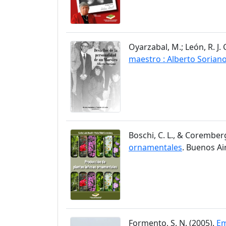
Oyarzabal, M.; León, R. J. 
maestro : Alberto Sorian
Boschi, C. L., & Coremberg,
ornamentales
. Buenos Ai
Formento, S. N. (2005).
Em