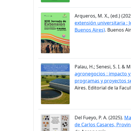
Arqueros, M. X., (ed.) (202
extensión universitaria :
Buenos Aires)
. Buenos Ai
Palau, H.; Senesi, S. I. & M
agronegocios : impacto y
programas y proyectos se
Aires. Editorial de la Fac
Del Fueyo, P. A. (2025).
Man
de Carlos Casares, Provin