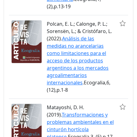
(2),p.13-19
Polcan, E. L.; Calonge, P. L.;
Sorensën, L.; & Cristófaro, L.
(2022).
Análisis de las
medidas no arancelarias
como limitaciones para el
acceso de los productos
argentinos a los mercados
agroalimentarios
internacionales
.Ecogralia,6,
(12),p.1-8
Matayoshi, D. H.
(2019).
Transformaciones y
problemas ambientales en el
cinturón hortícola
platense
.Ecogralia,3, (5),p.17-