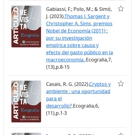
Gabiassi, F.; Polo, M.; & Simó,
J. (2023).
Thomas J. Sargent y
Christopher A. Sims, premios
Nobel de Economía (2011) :
por su investigación
empírica sobre causa y
efecto del gasto público en la
macroeconomía.
.Ecogralia,7,
(13),p.8-15
Casais, R. G. (2022).
Cryptos y
ambiente : una oportunidad
para el
desarrollo?
.Ecogralia,6,
(11),p.1-3