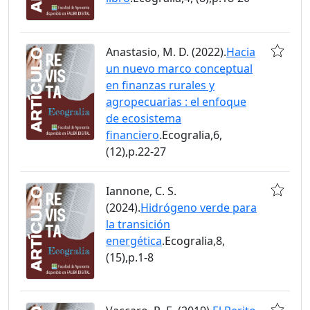
Anastasio, M. D. (2022).
Hacia
un nuevo marco conceptual
en finanzas rurales y
agropecuarias : el enfoque
de ecosistema
financiero
.Ecogralia,6,
(12),p.22-27
Iannone, C. S.
(2024).
Hidrógeno verde para
la transición
energética
.Ecogralia,8,
(15),p.1-8