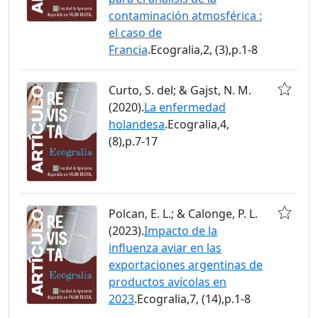
contaminación atmosférica :
el caso de
Francia
.Ecogralia,2, (3),p.1-8
Curto, S. del; & Gajst, N. M.
(2020).
La enfermedad
holandesa
.Ecogralia,4,
(8),p.7-17
Polcan, E. L.; & Calonge, P. L.
(2023).
Impacto de la
influenza aviar en las
exportaciones argentinas de
productos avícolas en
2023
.Ecogralia,7, (14),p.1-8