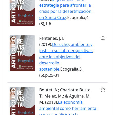
estrategia para afrontar la
crisis por la desertificación
en Santa Cruz
.Ecogralia,4,
(8),1-6
Fentanes, J. E.
(2019).
Derecho, ambiente y
justicia social : perspectivas
ante los objetivos del
desarrollo
sostenible
.Ecogralia,3,
(5),p.25-31
Boutet, A.; Charlotte Busto,
T.; Melec, M.; & Aguirre, M.
M. (2018).
La economía
ambiental como herramienta
para el análisis de la