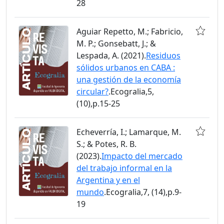
28
Aguiar Repetto, M.; Fabricio,
M. P.; Gonsebatt, J.; &
Lespada, A. (2021).
Residuos
sólidos urbanos en CABA :
una gestión de la economía
circular?
.Ecogralia,5,
(10),p.15-25
Echeverría, I.; Lamarque, M.
S.; & Potes, R. B.
(2023).
Impacto del mercado
del trabajo informal en la
Argentina y en el
mundo
.Ecogralia,7, (14),p.9-
19