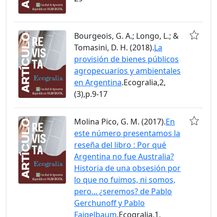
Bourgeois, G. A.; Longo, L.; &
Tomasini, D. H. (2018).
La
provisión de bienes públicos
agropecuarios y ambientales
en Argentina
.Ecogralia,2,
(3),p.9-17
Molina Pico, G. M. (2017).
En
este número presentamos la
reseña del libro : Por qué
Argentina no fue Australia?
Historia de una obsesión por
lo que no fuimos, ni somos,
pero... ¿seremos? de Pablo
Gerchunoff y Pablo
Fajgelbaum
.Ecogralia,1,