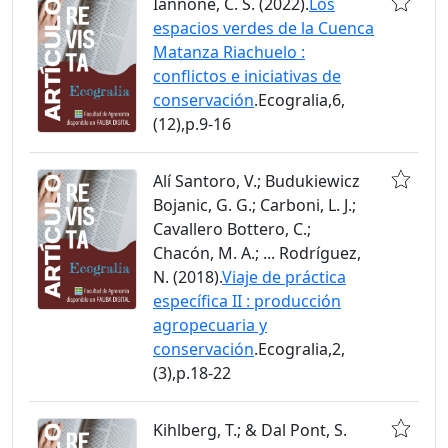
Iannone, C. S. (2022).
Los
espacios verdes de la Cuenca
Matanza Riachuelo :
conflictos e iniciativas de
conservación
.Ecogralia,6,
(12),p.9-16
Alí Santoro, V.; Budukiewicz
Bojanic, G. G.; Carboni, L. J.;
Cavallero Bottero, C.;
Chacón, M. A.; ... Rodríguez,
N. (2018).
Viaje de práctica
específica II : producción
agropecuaria y
conservación
.Ecogralia,2,
(3),p.18-22
Kihlberg, T.; & Dal Pont, S.