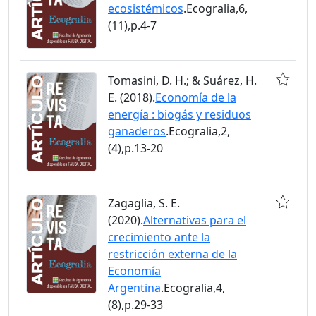
ecosistémicos
.Ecogralia,6,
(11),p.4-7
Tomasini, D. H.; & Suárez, H.
E. (2018).
Economía de la
energía : biogás y residuos
ganaderos
.Ecogralia,2,
(4),p.13-20
Zagaglia, S. E.
(2020).
Alternativas para el
crecimiento ante la
restricción externa de la
Economía
Argentina
.Ecogralia,4,
(8),p.29-33