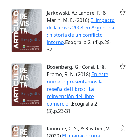
Jarkowski, A.; Lahore, F.; &
Marín, M. E. (2018).
El impacto
de la crisis 2008 en Argentina
: historia de un conflicto
interno
.Ecogralia,2, (4),p.28-
37
Bosenberg, G.; Corai, I.; &
Eramo, R. N. (2018).
En este
número presentamos la
reseña del libro : "La
reinvención del libre
comercio"
.Ecogralia,2,
(3),p.23-31
Iannone, C. S.; & Rivaben, V.
(2020).
El guanaco : una