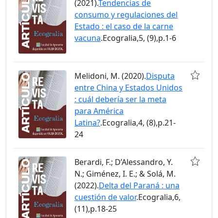
(2021).
Tendencias de
consumo y regulaciones del
Estado : el caso de la carne
vacuna
.Ecogralia,5, (9),p.1-6
Melidoni, M. (2020).
Disputa
entre China y Estados Unidos
: cuál debería ser la meta
para América
Latina?
.Ecogralia,4, (8),p.21-
24
Berardi, F.; D’Alessandro, Y.
N.; Giménez, I. E.; & Solá, M.
(2022).
Delta del Paraná : una
cuestión de valor
.Ecogralia,6,
(11),p.18-25