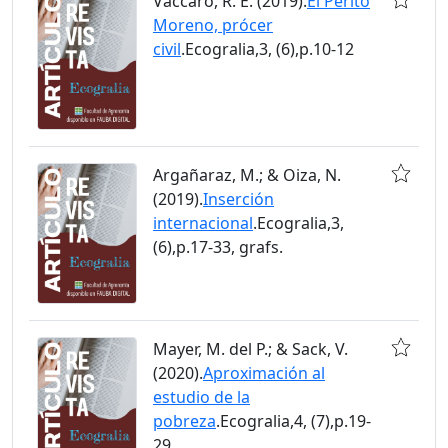
Vaccaro, R. E. (2019).
El Perito
Moreno, prócer
civil
.Ecogralia,3, (6),p.10-12
Argañaraz, M.; & Oiza, N.
(2019).
Inserción
internacional
.Ecogralia,3,
(6),p.17-33, grafs.
Mayer, M. del P.; & Sack, V.
(2020).
Aproximación al
estudio de la
pobreza
.Ecogralia,4, (7),p.19-
29