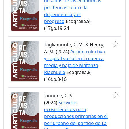
desafíos de las economías
periféricas : entre la
dependencia y el
progreso
.Ecogralia,9,
(17),p.19-24
Tagliamonte, C. M. & Henry,
A. M. (2024).
Acción colectiva
y capital social en la cuenca
media y baja de Matanza
Riachuelo
.Ecogralia,8,
(16),p.8-16
Iannone, C. S.
(2024).
Servicios
ecosistémicos para
producciones primarias en el
periurbano del partido de La