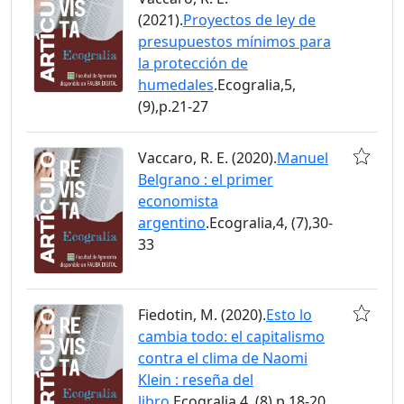
(2021).
Proyectos de ley de
presupuestos mínimos para
la protección de
humedales
.Ecogralia,5,
(9),p.21-27
Vaccaro, R. E. (2020).
Manuel
Belgrano : el primer
economista
argentino
.Ecogralia,4, (7),30-
33
Fiedotin, M. (2020).
Esto lo
cambia todo: el capitalismo
contra el clima de Naomi
Klein : reseña del
libro
.Ecogralia,4, (8),p.18-20