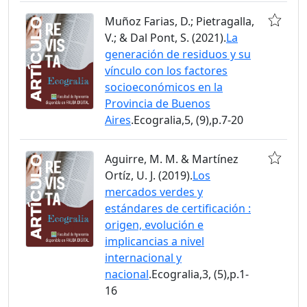
Muñoz Farias, D.; Pietragalla,
V.; & Dal Pont, S. (2021).
La
generación de residuos y su
vínculo con los factores
socioeconómicos en la
Provincia de Buenos
Aires
.Ecogralia,5, (9),p.7-20
Aguirre, M. M. & Martínez
Ortíz, U. J. (2019).
Los
mercados verdes y
estándares de certificación :
origen, evolución e
implicancias a nivel
internacional y
nacional
.Ecogralia,3, (5),p.1-
16