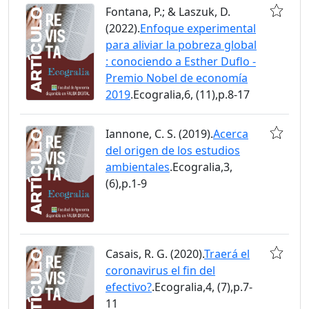
Fontana, P.; & Laszuk, D.
(2022).
Enfoque experimental
para aliviar la pobreza global
: conociendo a Esther Duflo -
Premio Nobel de economía
2019
.Ecogralia,6, (11),p.8-17
Iannone, C. S. (2019).
Acerca
del origen de los estudios
ambientales
.Ecogralia,3,
(6),p.1-9
Casais, R. G. (2020).
Traerá el
coronavirus el fin del
efectivo?
.Ecogralia,4, (7),p.7-
11