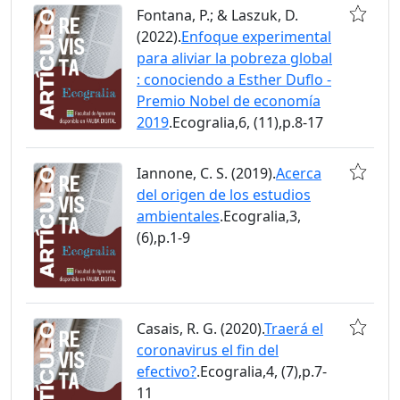
Fontana, P.; & Laszuk, D.
(2022).
Enfoque experimental
para aliviar la pobreza global
: conociendo a Esther Duflo -
Premio Nobel de economía
2019
.Ecogralia,6, (11),p.8-17
Iannone, C. S. (2019).
Acerca
del origen de los estudios
ambientales
.Ecogralia,3,
(6),p.1-9
Casais, R. G. (2020).
Traerá el
coronavirus el fin del
efectivo?
.Ecogralia,4, (7),p.7-
11