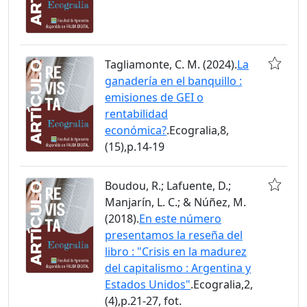
Tagliamonte, C. M. (2024).
La
ganadería en el banquillo :
emisiones de GEI o
rentabilidad
económica?
.Ecogralia,8,
(15),p.14-19
Boudou, R.; Lafuente, D.;
Manjarín, L. C.; & Núñez, M.
(2018).
En este número
presentamos la reseña del
libro : "Crisis en la madurez
del capitalismo : Argentina y
Estados Unidos"
.Ecogralia,2,
(4),p.21-27, fot.