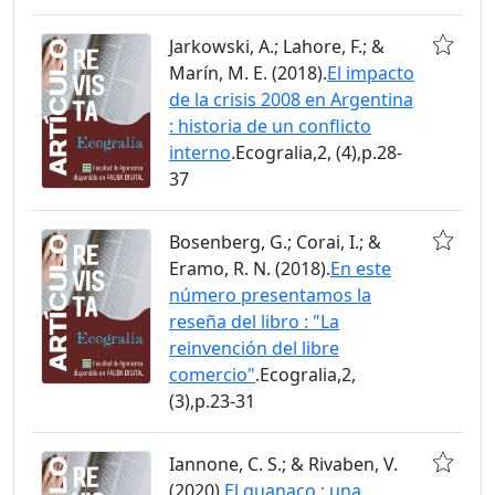
Jarkowski, A.; Lahore, F.; &
Marín, M. E. (2018).
El impacto
de la crisis 2008 en Argentina
: historia de un conflicto
interno
.Ecogralia,2, (4),p.28-
37
Bosenberg, G.; Corai, I.; &
Eramo, R. N. (2018).
En este
número presentamos la
reseña del libro : "La
reinvención del libre
comercio"
.Ecogralia,2,
(3),p.23-31
Iannone, C. S.; & Rivaben, V.
(2020).
El guanaco : una