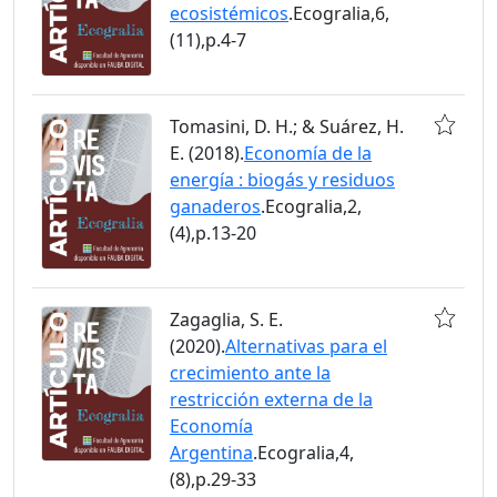
ecosistémicos
.Ecogralia,6,
(11),p.4-7
Tomasini, D. H.; & Suárez, H.
E. (2018).
Economía de la
energía : biogás y residuos
ganaderos
.Ecogralia,2,
(4),p.13-20
Zagaglia, S. E.
(2020).
Alternativas para el
crecimiento ante la
restricción externa de la
Economía
Argentina
.Ecogralia,4,
(8),p.29-33