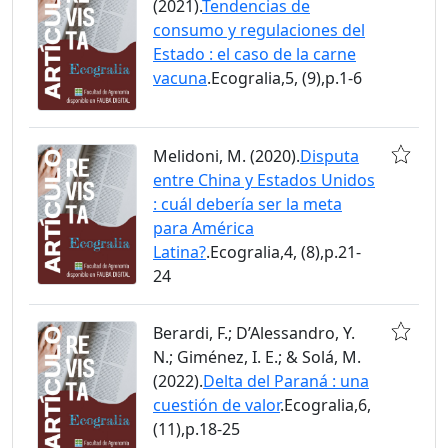
(2021).
Tendencias de
consumo y regulaciones del
Estado : el caso de la carne
vacuna
.Ecogralia,5, (9),p.1-6
Melidoni, M. (2020).
Disputa
entre China y Estados Unidos
: cuál debería ser la meta
para América
Latina?
.Ecogralia,4, (8),p.21-
24
Berardi, F.; D’Alessandro, Y.
N.; Giménez, I. E.; & Solá, M.
(2022).
Delta del Paraná : una
cuestión de valor
.Ecogralia,6,
(11),p.18-25