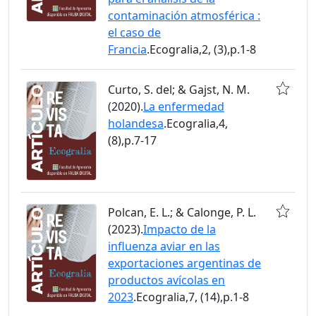
contaminación atmosférica :
el caso de
Francia
.Ecogralia,2, (3),p.1-8
Curto, S. del; & Gajst, N. M.
(2020).
La enfermedad
holandesa
.Ecogralia,4,
(8),p.7-17
Polcan, E. L.; & Calonge, P. L.
(2023).
Impacto de la
influenza aviar en las
exportaciones argentinas de
productos avícolas en
2023
.Ecogralia,7, (14),p.1-8