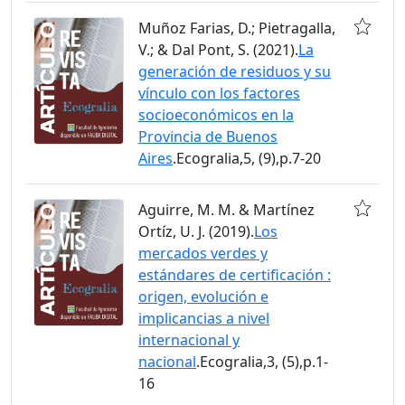
Muñoz Farias, D.; Pietragalla,
V.; & Dal Pont, S. (2021).
La
generación de residuos y su
vínculo con los factores
socioeconómicos en la
Provincia de Buenos
Aires
.Ecogralia,5, (9),p.7-20
Aguirre, M. M. & Martínez
Ortíz, U. J. (2019).
Los
mercados verdes y
estándares de certificación :
origen, evolución e
implicancias a nivel
internacional y
nacional
.Ecogralia,3, (5),p.1-
16