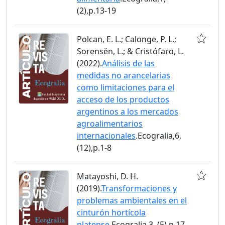
(2),p.13-19
Polcan, E. L.; Calonge, P. L.;
Sorensën, L.; & Cristófaro, L.
(2022).
Análisis de las
medidas no arancelarias
como limitaciones para el
acceso de los productos
argentinos a los mercados
agroalimentarios
internacionales
.Ecogralia,6,
(12),p.1-8
Matayoshi, D. H.
(2019).
Transformaciones y
problemas ambientales en el
cinturón hortícola
platense
.Ecogralia,3, (5),p.17-