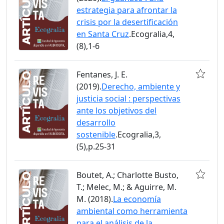
estrategia para afrontar la
crisis por la desertificación
en Santa Cruz
.Ecogralia,4,
(8),1-6
Fentanes, J. E.
(2019).
Derecho, ambiente y
justicia social : perspectivas
ante los objetivos del
desarrollo
sostenible
.Ecogralia,3,
(5),p.25-31
Boutet, A.; Charlotte Busto,
T.; Melec, M.; & Aguirre, M.
M. (2018).
La economía
ambiental como herramienta
para el análisis de la