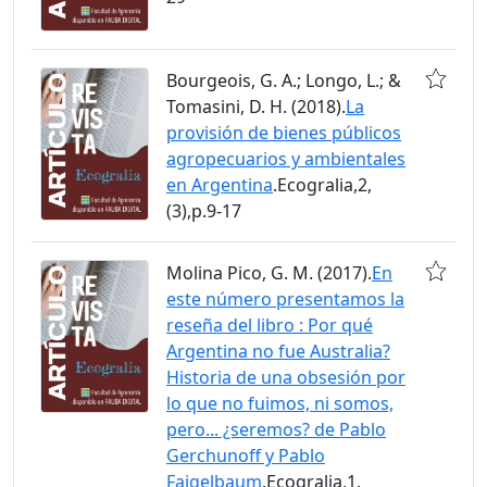
Bourgeois, G. A.; Longo, L.; &
Tomasini, D. H. (2018).
La
provisión de bienes públicos
agropecuarios y ambientales
en Argentina
.Ecogralia,2,
(3),p.9-17
Molina Pico, G. M. (2017).
En
este número presentamos la
reseña del libro : Por qué
Argentina no fue Australia?
Historia de una obsesión por
lo que no fuimos, ni somos,
pero... ¿seremos? de Pablo
Gerchunoff y Pablo
Fajgelbaum
.Ecogralia,1,