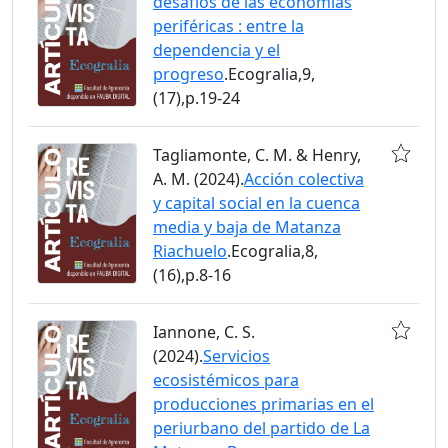
desafíos de las economías
periféricas : entre la
dependencia y el
progreso
.Ecogralia,9,
(17),p.19-24
Tagliamonte, C. M. & Henry,
A. M. (2024).
Acción colectiva
y capital social en la cuenca
media y baja de Matanza
Riachuelo
.Ecogralia,8,
(16),p.8-16
Iannone, C. S.
(2024).
Servicios
ecosistémicos para
producciones primarias en el
periurbano del partido de La