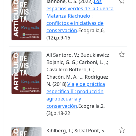
Iannone, C. S. (2022).
Los
espacios verdes de la Cuenca
Matanza Riachuelo :
conflictos e iniciativas de
conservación
.Ecogralia,6,
(12),p.9-16
Alí Santoro, V.; Budukiewicz
Bojanic, G. G.; Carboni, L. J.;
Cavallero Bottero, C.;
Chacón, M. A.; ... Rodríguez,
N. (2018).
Viaje de práctica
específica II : producción
agropecuaria y
conservación
.Ecogralia,2,
(3),p.18-22
Kihlberg, T.; & Dal Pont, S.