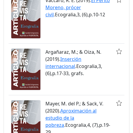
Vaccaro, R. E. (2019).
El Perito
Moreno, prócer
civil
.Ecogralia,3, (6),p.10-12
Argañaraz, M.; & Oiza, N.
(2019).
Inserción
internacional
.Ecogralia,3,
(6),p.17-33, grafs.
Mayer, M. del P.; & Sack, V.
(2020).
Aproximación al
estudio de la
pobreza
.Ecogralia,4, (7),p.19-
29