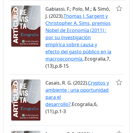
Gabiassi, F.; Polo, M.; & Simó,
J. (2023).
Thomas J. Sargent y
Christopher A. Sims, premios
Nobel de Economía (2011) :
por su investigación
empírica sobre causa y
efecto del gasto público en la
macroeconomía.
.Ecogralia,7,
(13),p.8-15
Casais, R. G. (2022).
Cryptos y
ambiente : una oportunidad
para el
desarrollo?
.Ecogralia,6,
(11),p.1-3