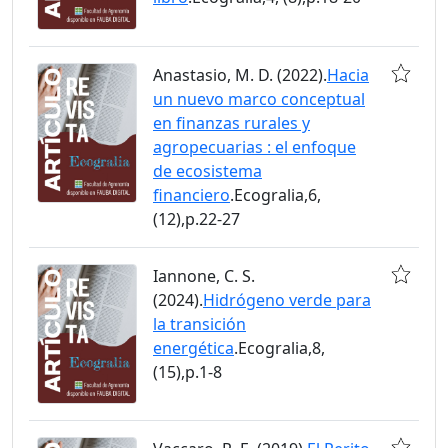
Anastasio, M. D. (2022).
Hacia
un nuevo marco conceptual
en finanzas rurales y
agropecuarias : el enfoque
de ecosistema
financiero
.Ecogralia,6,
(12),p.22-27
Iannone, C. S.
(2024).
Hidrógeno verde para
la transición
energética
.Ecogralia,8,
(15),p.1-8