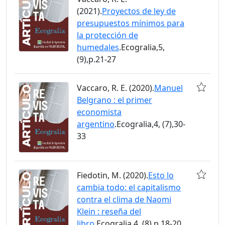
(2021).
Proyectos de ley de
presupuestos mínimos para
la protección de
humedales
.Ecogralia,5,
(9),p.21-27
Vaccaro, R. E. (2020).
Manuel
Belgrano : el primer
economista
argentino
.Ecogralia,4, (7),30-
33
Fiedotin, M. (2020).
Esto lo
cambia todo: el capitalismo
contra el clima de Naomi
Klein : reseña del
libro
.Ecogralia,4, (8),p.18-20