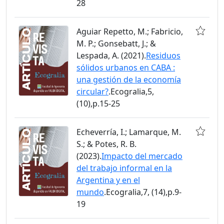
28
Aguiar Repetto, M.; Fabricio,
M. P.; Gonsebatt, J.; &
Lespada, A. (2021).
Residuos
sólidos urbanos en CABA :
una gestión de la economía
circular?
.Ecogralia,5,
(10),p.15-25
Echeverría, I.; Lamarque, M.
S.; & Potes, R. B.
(2023).
Impacto del mercado
del trabajo informal en la
Argentina y en el
mundo
.Ecogralia,7, (14),p.9-
19