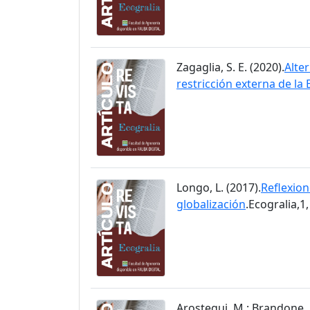
Zagaglia, S. E. (2020).
Alter
restricción externa de l
Longo, L. (2017).
Reflexion
globalización
.Ecogralia,1,
Arostegui, M.; Brandone, F