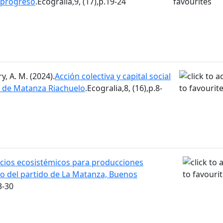
l progreso
.Ecogralia,9, (17),p.19-24
, A. M. (2024).
Acción colectiva y capital social
a de Matanza Riachuelo
.Ecogralia,8, (16),p.8-
icios ecosistémicos para producciones
no del partido de La Matanza, Buenos
3-30