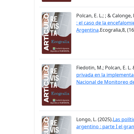
Polcan, E. L.; ; & Calonge, P
: el caso de la encefalomi
Argentina
.Ecogralia,8, (16
Fiedotin, M.; Polcan, E. L. 
privada en la implementac
Nacional de Monitoreo d
Longo, L. (2025).
Las polít
argentino : parte I el gr