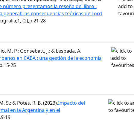
e número presentamos la reseña del libro :
a general: las consecuencias teóricas de Lord
cogralia,1, (2),p.21-28
io, M. P.; Gonsebatt, J.; & Lespada, A.
rbanos en CABA : una gestión de la economía
,p.15-25
. S.; & Potes, R. B. (2023).
Impacto del
mal en la Argentina y en el
p.9-19