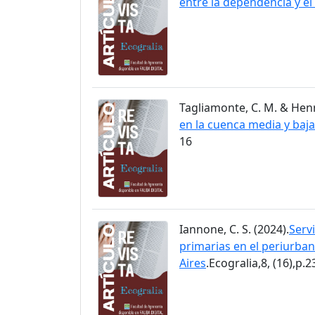
entre la dependencia y e
Tagliamonte, C. M. & Henry
en la cuenca media y baj
16
Iannone, C. S. (2024).
Serv
primarias en el periurba
Aires
.Ecogralia,8, (16),p.2