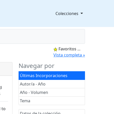
Colecciones
Favoritos
...
splegable
Vista completa »
Navegar por
Últimas Incorporaciones
Autor/a - Año
Año - Volumen
Tema
Datos de la colección