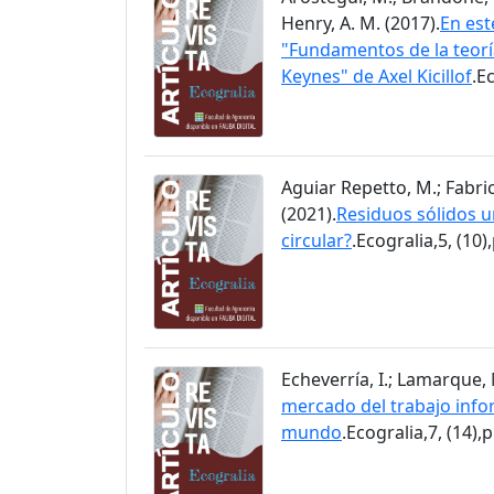
Henry, A. M. (2017).
En est
"Fundamentos de la teorí
Keynes" de Axel Kicillof
.E
Aguiar Repetto, M.; Fabric
(2021).
Residuos sólidos u
circular?
.Ecogralia,5, (10)
Echeverría, I.; Lamarque, M
mercado del trabajo infor
mundo
.Ecogralia,7, (14),