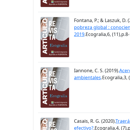
Fontana, P.; & Laszuk, D. (
pobreza global : conocie
2019
.Ecogralia,6, (11),p.8
Iannone, C. S. (2019).
Acer
ambientales
.Ecogralia,3, 
Casais, R. G. (2020).
Traerá
efectivo?
.Ecogralia,4, (7),