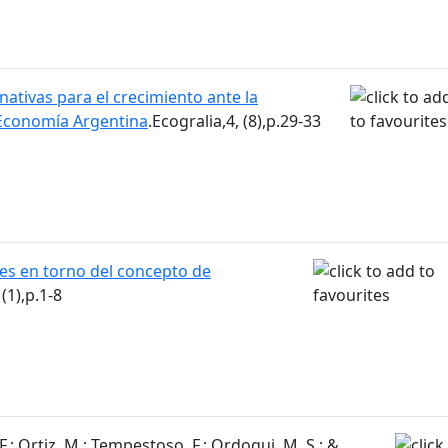
nativas para el crecimiento ante la
a Economía Argentina
.Ecogralia,4, (8),p.29-33
es en torno del concepto de
 (1),p.1-8
.; Ortiz, M.; Tempestoso, F.; Ordoqui, M. S.; &