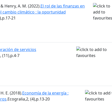
 & Henry, A. M. (2022).
El rol de las finanzas en
 cambio climático : la oportunidad
),p.17-21
oración de servicios
, (11),p.4-7
H. E. (2018).
Economía de la energía :
eros
.Ecogralia,2, (4),p.13-20