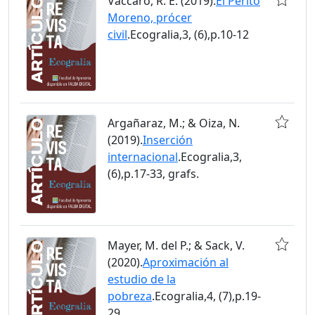
Vaccaro, R. E. (2019).
El Perito
Moreno, prócer
civil
.Ecogralia,3, (6),p.10-12
Argañaraz, M.; & Oiza, N.
(2019).
Inserción
internacional
.Ecogralia,3,
(6),p.17-33, grafs.
Mayer, M. del P.; & Sack, V.
(2020).
Aproximación al
estudio de la
pobreza
.Ecogralia,4, (7),p.19-
29