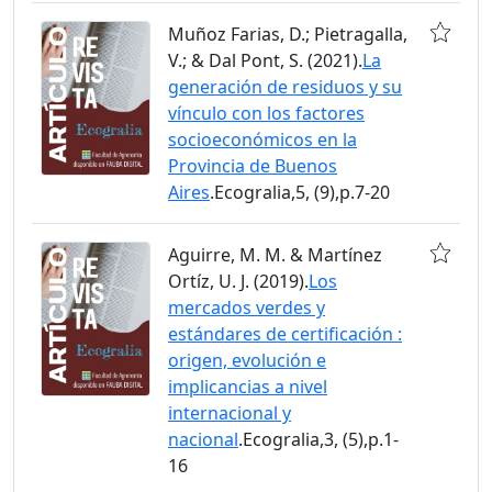
Muñoz Farias, D.; Pietragalla,
V.; & Dal Pont, S. (2021).
La
generación de residuos y su
vínculo con los factores
socioeconómicos en la
Provincia de Buenos
Aires
.Ecogralia,5, (9),p.7-20
Aguirre, M. M. & Martínez
Ortíz, U. J. (2019).
Los
mercados verdes y
estándares de certificación :
origen, evolución e
implicancias a nivel
internacional y
nacional
.Ecogralia,3, (5),p.1-
16