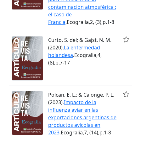
contaminación atmosférica :
el caso de
Francia
.Ecogralia,2, (3),p.1-8
Curto, S. del; & Gajst, N. M.
(2020).
La enfermedad
holandesa
.Ecogralia,4,
(8),p.7-17
Polcan, E. L.; & Calonge, P. L.
(2023).
Impacto de la
influenza aviar en las
exportaciones argentinas de
productos avícolas en
2023
.Ecogralia,7, (14),p.1-8