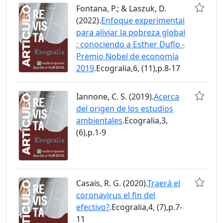
Fontana, P.; & Laszuk, D.
(2022).
Enfoque experimental
para aliviar la pobreza global
: conociendo a Esther Duflo -
Premio Nobel de economía
2019
.Ecogralia,6, (11),p.8-17
Iannone, C. S. (2019).
Acerca
del origen de los estudios
ambientales
.Ecogralia,3,
(6),p.1-9
Casais, R. G. (2020).
Traerá el
coronavirus el fin del
efectivo?
.Ecogralia,4, (7),p.7-
11