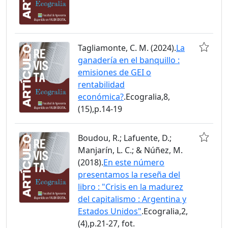
Tagliamonte, C. M. (2024).
La
ganadería en el banquillo :
emisiones de GEI o
rentabilidad
económica?
.Ecogralia,8,
(15),p.14-19
Boudou, R.; Lafuente, D.;
Manjarín, L. C.; & Núñez, M.
(2018).
En este número
presentamos la reseña del
libro : "Crisis en la madurez
del capitalismo : Argentina y
Estados Unidos"
.Ecogralia,2,
(4),p.21-27, fot.