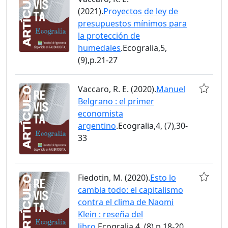
(2021).
Proyectos de ley de
presupuestos mínimos para
la protección de
humedales
.Ecogralia,5,
(9),p.21-27
Vaccaro, R. E. (2020).
Manuel
Belgrano : el primer
economista
argentino
.Ecogralia,4, (7),30-
33
Fiedotin, M. (2020).
Esto lo
cambia todo: el capitalismo
contra el clima de Naomi
Klein : reseña del
libro
.Ecogralia,4, (8),p.18-20