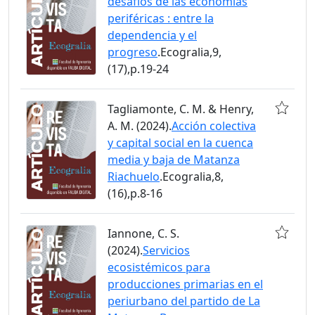
desafíos de las economías
periféricas : entre la
dependencia y el
progreso
.Ecogralia,9,
(17),p.19-24
Tagliamonte, C. M. & Henry,
A. M. (2024).
Acción colectiva
y capital social en la cuenca
media y baja de Matanza
Riachuelo
.Ecogralia,8,
(16),p.8-16
Iannone, C. S.
(2024).
Servicios
ecosistémicos para
producciones primarias en el
periurbano del partido de La