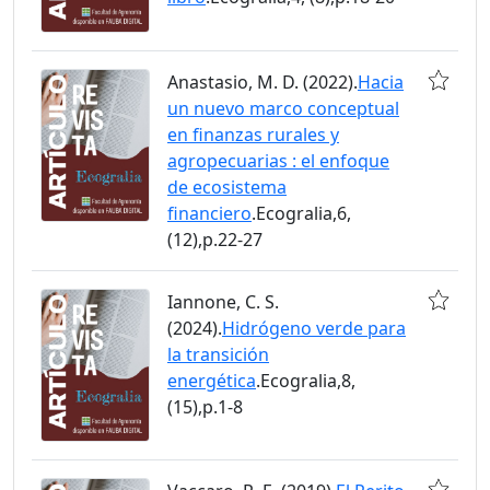
Anastasio, M. D. (2022).
Hacia
un nuevo marco conceptual
en finanzas rurales y
agropecuarias : el enfoque
de ecosistema
financiero
.Ecogralia,6,
(12),p.22-27
Iannone, C. S.
(2024).
Hidrógeno verde para
la transición
energética
.Ecogralia,8,
(15),p.1-8