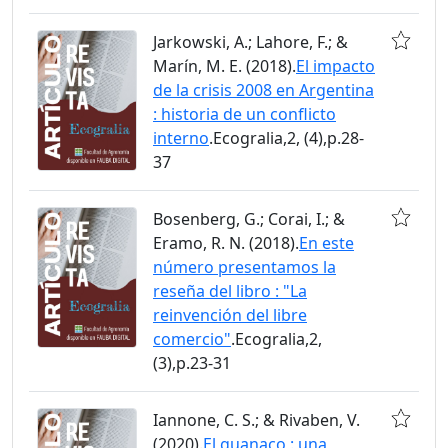
Jarkowski, A.; Lahore, F.; &
Marín, M. E. (2018).
El impacto
de la crisis 2008 en Argentina
: historia de un conflicto
interno
.Ecogralia,2, (4),p.28-
37
Bosenberg, G.; Corai, I.; &
Eramo, R. N. (2018).
En este
número presentamos la
reseña del libro : "La
reinvención del libre
comercio"
.Ecogralia,2,
(3),p.23-31
Iannone, C. S.; & Rivaben, V.
(2020).
El guanaco : una