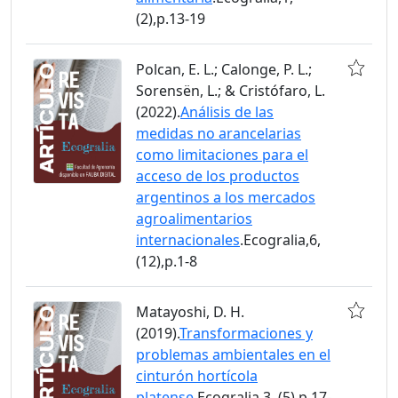
(2),p.13-19
Polcan, E. L.; Calonge, P. L.;
Sorensën, L.; & Cristófaro, L.
(2022).
Análisis de las
medidas no arancelarias
como limitaciones para el
acceso de los productos
argentinos a los mercados
agroalimentarios
internacionales
.Ecogralia,6,
(12),p.1-8
Matayoshi, D. H.
(2019).
Transformaciones y
problemas ambientales en el
cinturón hortícola
platense
.Ecogralia,3, (5),p.17-