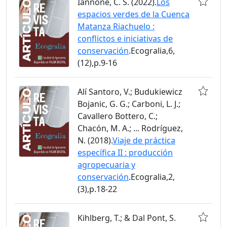
Iannone, C. S. (2022).
Los
espacios verdes de la Cuenca
Matanza Riachuelo :
conflictos e iniciativas de
conservación
.Ecogralia,6,
(12),p.9-16
Alí Santoro, V.; Budukiewicz
Bojanic, G. G.; Carboni, L. J.;
Cavallero Bottero, C.;
Chacón, M. A.; ... Rodríguez,
N. (2018).
Viaje de práctica
específica II : producción
agropecuaria y
conservación
.Ecogralia,2,
(3),p.18-22
Kihlberg, T.; & Dal Pont, S.