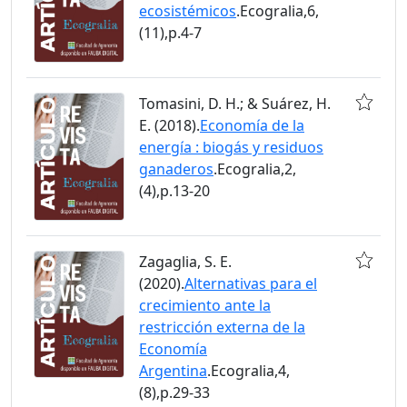
ecosistémicos
.Ecogralia,6,
(11),p.4-7
Tomasini, D. H.; & Suárez, H.
E. (2018).
Economía de la
energía : biogás y residuos
ganaderos
.Ecogralia,2,
(4),p.13-20
Zagaglia, S. E.
(2020).
Alternativas para el
crecimiento ante la
restricción externa de la
Economía
Argentina
.Ecogralia,4,
(8),p.29-33