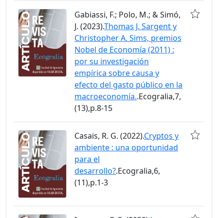
Gabiassi, F.; Polo, M.; & Simó,
J. (2023).
Thomas J. Sargent y
Christopher A. Sims, premios
Nobel de Economía (2011) :
por su investigación
empírica sobre causa y
efecto del gasto público en la
macroeconomía.
.Ecogralia,7,
(13),p.8-15
Casais, R. G. (2022).
Cryptos y
ambiente : una oportunidad
para el
desarrollo?
.Ecogralia,6,
(11),p.1-3