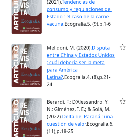
(2021).
Tendencias de
consumo y regulaciones del
Estado : el caso de la carne
vacuna
.Ecogralia,5, (9),p.1-6
Melidoni, M. (2020).
Disputa
entre China y Estados Unidos
: cuál debería ser la meta
para América
Latina?
.Ecogralia,4, (8),p.21-
24
Berardi, F.; D’Alessandro, Y.
N.; Giménez, I. E.; & Solá, M.
(2022).
Delta del Paraná : una
cuestión de valor
.Ecogralia,6,
(11),p.18-25