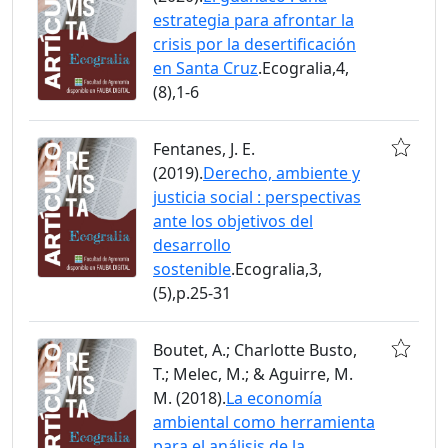
estrategia para afrontar la
crisis por la desertificación
en Santa Cruz
.Ecogralia,4,
(8),1-6
Fentanes, J. E.
(2019).
Derecho, ambiente y
justicia social : perspectivas
ante los objetivos del
desarrollo
sostenible
.Ecogralia,3,
(5),p.25-31
Boutet, A.; Charlotte Busto,
T.; Melec, M.; & Aguirre, M.
M. (2018).
La economía
ambiental como herramienta
para el análisis de la