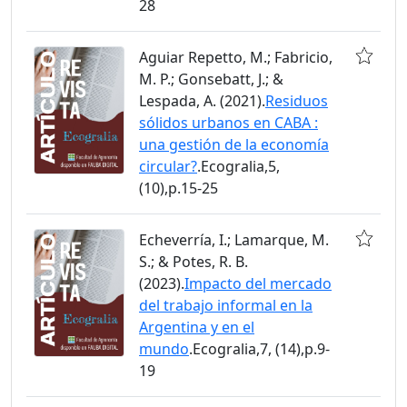
28
Aguiar Repetto, M.; Fabricio,
M. P.; Gonsebatt, J.; &
Lespada, A. (2021).
Residuos
sólidos urbanos en CABA :
una gestión de la economía
circular?
.Ecogralia,5,
(10),p.15-25
Echeverría, I.; Lamarque, M.
S.; & Potes, R. B.
(2023).
Impacto del mercado
del trabajo informal en la
Argentina y en el
mundo
.Ecogralia,7, (14),p.9-
19