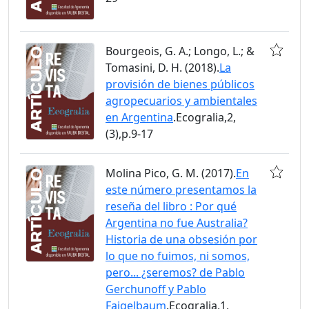
Bourgeois, G. A.; Longo, L.; &
Tomasini, D. H. (2018).
La
provisión de bienes públicos
agropecuarios y ambientales
en Argentina
.Ecogralia,2,
(3),p.9-17
Molina Pico, G. M. (2017).
En
este número presentamos la
reseña del libro : Por qué
Argentina no fue Australia?
Historia de una obsesión por
lo que no fuimos, ni somos,
pero... ¿seremos? de Pablo
Gerchunoff y Pablo
Fajgelbaum
.Ecogralia,1,