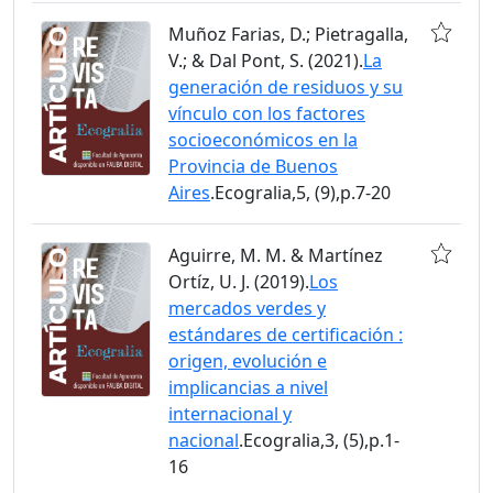
Muñoz Farias, D.; Pietragalla,
V.; & Dal Pont, S. (2021).
La
generación de residuos y su
vínculo con los factores
socioeconómicos en la
Provincia de Buenos
Aires
.Ecogralia,5, (9),p.7-20
Aguirre, M. M. & Martínez
Ortíz, U. J. (2019).
Los
mercados verdes y
estándares de certificación :
origen, evolución e
implicancias a nivel
internacional y
nacional
.Ecogralia,3, (5),p.1-
16