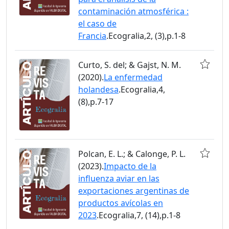
contaminación atmosférica :
el caso de
Francia
.Ecogralia,2, (3),p.1-8
Curto, S. del; & Gajst, N. M.
(2020).
La enfermedad
holandesa
.Ecogralia,4,
(8),p.7-17
Polcan, E. L.; & Calonge, P. L.
(2023).
Impacto de la
influenza aviar en las
exportaciones argentinas de
productos avícolas en
2023
.Ecogralia,7, (14),p.1-8