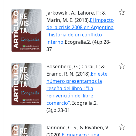
Jarkowski, A.; Lahore, F.; &
Marín, M. E. (2018).
El impacto
de la crisis 2008 en Argentina
: historia de un conflicto
interno
.Ecogralia,2, (4),p.28-
37
Bosenberg, G.; Corai, I.; &
Eramo, R. N. (2018).
En este
número presentamos la
reseña del libro : "La
reinvención del libre
comercio"
.Ecogralia,2,
(3),p.23-31
Iannone, C. S.; & Rivaben, V.
(2020).
El guanaco : una