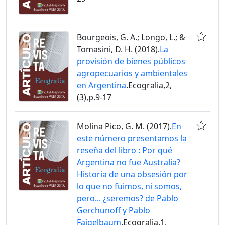
Bourgeois, G. A.; Longo, L.; &
Tomasini, D. H. (2018).
La
provisión de bienes públicos
agropecuarios y ambientales
en Argentina
.Ecogralia,2,
(3),p.9-17
Molina Pico, G. M. (2017).
En
este número presentamos la
reseña del libro : Por qué
Argentina no fue Australia?
Historia de una obsesión por
lo que no fuimos, ni somos,
pero... ¿seremos? de Pablo
Gerchunoff y Pablo
Fajgelbaum
.Ecogralia,1,