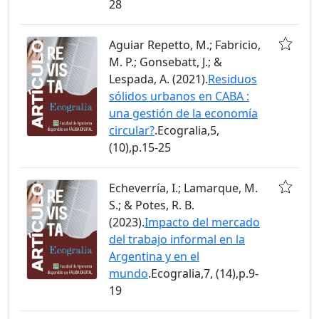
28
Aguiar Repetto, M.; Fabricio,
M. P.; Gonsebatt, J.; &
Lespada, A. (2021).
Residuos
sólidos urbanos en CABA :
una gestión de la economía
circular?
.Ecogralia,5,
(10),p.15-25
Echeverría, I.; Lamarque, M.
S.; & Potes, R. B.
(2023).
Impacto del mercado
del trabajo informal en la
Argentina y en el
mundo
.Ecogralia,7, (14),p.9-
19