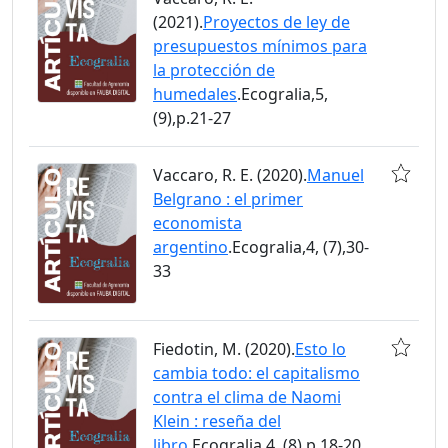
(2021).
Proyectos de ley de
presupuestos mínimos para
la protección de
humedales
.Ecogralia,5,
(9),p.21-27
Vaccaro, R. E. (2020).
Manuel
Belgrano : el primer
economista
argentino
.Ecogralia,4, (7),30-
33
Fiedotin, M. (2020).
Esto lo
cambia todo: el capitalismo
contra el clima de Naomi
Klein : reseña del
libro
.Ecogralia,4, (8),p.18-20