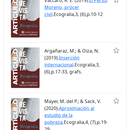
Vaccaro, R. E. (2019).
El Perito
Moreno, prócer
civil
.Ecogralia,3, (6),p.10-12
Argañaraz, M.; & Oiza, N.
(2019).
Inserción
internacional
.Ecogralia,3,
(6),p.17-33, grafs.
Mayer, M. del P.; & Sack, V.
(2020).
Aproximación al
estudio de la
pobreza
.Ecogralia,4, (7),p.19-
29