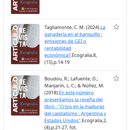
Tagliamonte, C. M. (2024).
La
ganadería en el banquillo :
emisiones de GEI o
rentabilidad
económica?
.Ecogralia,8,
(15),p.14-19
Boudou, R.; Lafuente, D.;
Manjarín, L. C.; & Núñez, M.
(2018).
En este número
presentamos la reseña del
libro : "Crisis en la madurez
del capitalismo : Argentina y
Estados Unidos"
.Ecogralia,2,
(4),p.21-27, fot.