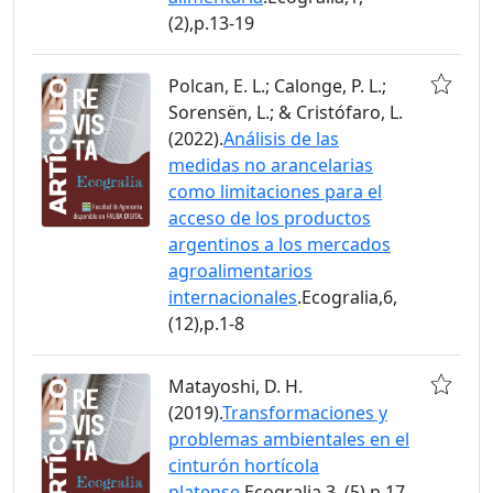
(2),p.13-19
Polcan, E. L.; Calonge, P. L.;
Sorensën, L.; & Cristófaro, L.
(2022).
Análisis de las
medidas no arancelarias
como limitaciones para el
acceso de los productos
argentinos a los mercados
agroalimentarios
internacionales
.Ecogralia,6,
(12),p.1-8
Matayoshi, D. H.
(2019).
Transformaciones y
problemas ambientales en el
cinturón hortícola
platense
.Ecogralia,3, (5),p.17-