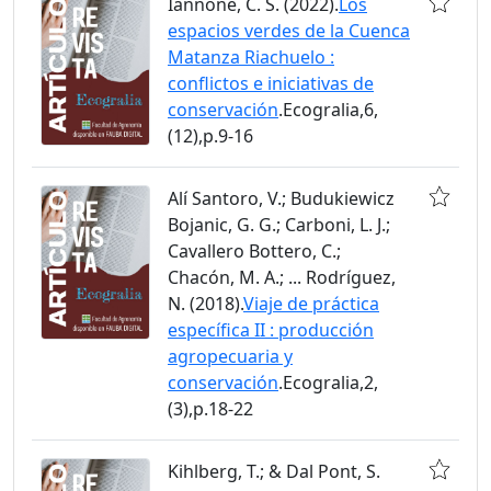
Iannone, C. S. (2022).
Los
espacios verdes de la Cuenca
Matanza Riachuelo :
conflictos e iniciativas de
conservación
.Ecogralia,6,
(12),p.9-16
Alí Santoro, V.; Budukiewicz
Bojanic, G. G.; Carboni, L. J.;
Cavallero Bottero, C.;
Chacón, M. A.; ... Rodríguez,
N. (2018).
Viaje de práctica
específica II : producción
agropecuaria y
conservación
.Ecogralia,2,
(3),p.18-22
Kihlberg, T.; & Dal Pont, S.