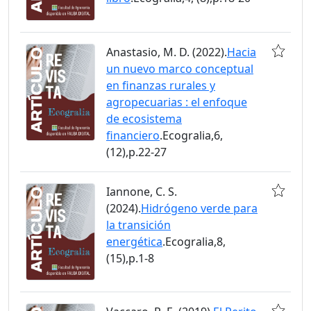
Anastasio, M. D. (2022).
Hacia
un nuevo marco conceptual
en finanzas rurales y
agropecuarias : el enfoque
de ecosistema
financiero
.Ecogralia,6,
(12),p.22-27
Iannone, C. S.
(2024).
Hidrógeno verde para
la transición
energética
.Ecogralia,8,
(15),p.1-8