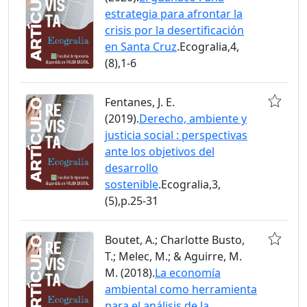
estrategia para afrontar la
crisis por la desertificación
en Santa Cruz
.Ecogralia,4,
(8),1-6
Fentanes, J. E.
(2019).
Derecho, ambiente y
justicia social : perspectivas
ante los objetivos del
desarrollo
sostenible
.Ecogralia,3,
(5),p.25-31
Boutet, A.; Charlotte Busto,
T.; Melec, M.; & Aguirre, M.
M. (2018).
La economía
ambiental como herramienta
para el análisis de la