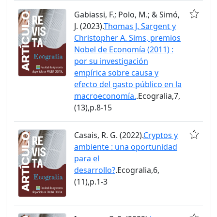
Gabiassi, F.; Polo, M.; & Simó,
J. (2023).
Thomas J. Sargent y
Christopher A. Sims, premios
Nobel de Economía (2011) :
por su investigación
empírica sobre causa y
efecto del gasto público en la
macroeconomía.
.Ecogralia,7,
(13),p.8-15
Casais, R. G. (2022).
Cryptos y
ambiente : una oportunidad
para el
desarrollo?
.Ecogralia,6,
(11),p.1-3