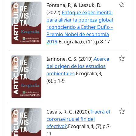
Fontana, P.; & Laszuk, D.
(2022).
Enfoque experimental
para aliviar la pobreza global
: conociendo a Esther Duflo -
Premio Nobel de economía
2019
.Ecogralia,6, (11),p.8-17
Iannone, C. S. (2019).
Acerca
del origen de los estudios
ambientales
.Ecogralia,3,
(6),p.1-9
Casais, R. G. (2020).
Traerá el
coronavirus el fin del
efectivo?
.Ecogralia,4, (7),p.7-
11