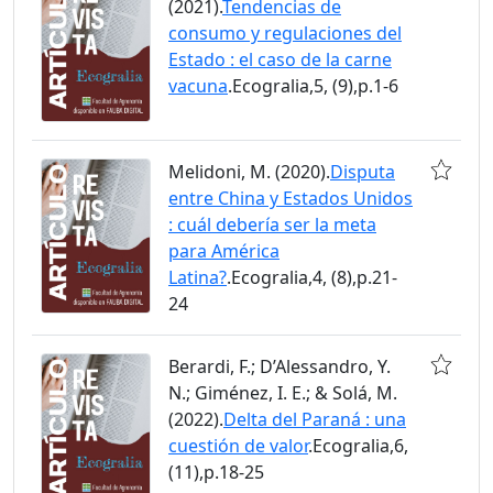
(2021).
Tendencias de
consumo y regulaciones del
Estado : el caso de la carne
vacuna
.Ecogralia,5, (9),p.1-6
Melidoni, M. (2020).
Disputa
entre China y Estados Unidos
: cuál debería ser la meta
para América
Latina?
.Ecogralia,4, (8),p.21-
24
Berardi, F.; D’Alessandro, Y.
N.; Giménez, I. E.; & Solá, M.
(2022).
Delta del Paraná : una
cuestión de valor
.Ecogralia,6,
(11),p.18-25