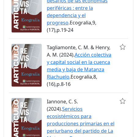
desafíos de las economías
periféricas : entre la
dependencia y el
progreso
.Ecogralia,9,
(17),p.19-24
Tagliamonte, C. M. & Henry,
A. M. (2024).
Acción colectiva
y capital social en la cuenca
media y baja de Matanza
Riachuelo
.Ecogralia,8,
(16),p.8-16
Iannone, C. S.
(2024).
Servicios
ecosistémicos para
producciones primarias en el
periurbano del partido de La