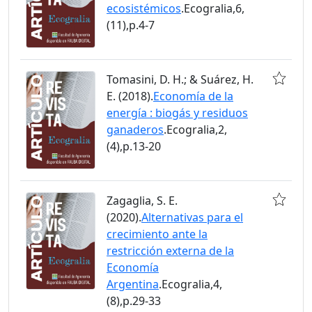
ecosistémicos
.Ecogralia,6,
(11),p.4-7
Tomasini, D. H.; & Suárez, H.
E. (2018).
Economía de la
energía : biogás y residuos
ganaderos
.Ecogralia,2,
(4),p.13-20
Zagaglia, S. E.
(2020).
Alternativas para el
crecimiento ante la
restricción externa de la
Economía
Argentina
.Ecogralia,4,
(8),p.29-33