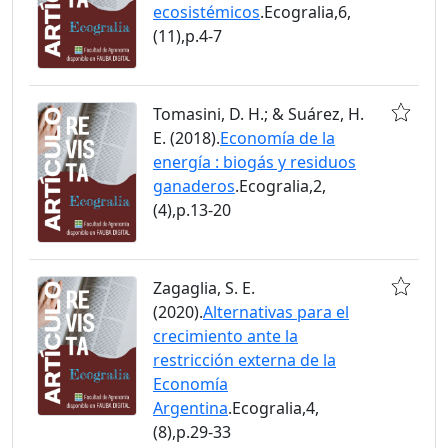
ecosistémicos
.Ecogralia,6,
(11),p.4-7
Tomasini, D. H.; & Suárez, H.
E. (2018).
Economía de la
energía : biogás y residuos
ganaderos
.Ecogralia,2,
(4),p.13-20
Zagaglia, S. E.
(2020).
Alternativas para el
crecimiento ante la
restricción externa de la
Economía
Argentina
.Ecogralia,4,
(8),p.29-33