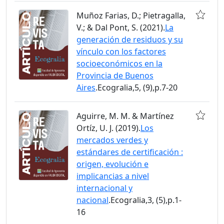
Muñoz Farias, D.; Pietragalla,
V.; & Dal Pont, S. (2021).
La
generación de residuos y su
vínculo con los factores
socioeconómicos en la
Provincia de Buenos
Aires
.Ecogralia,5, (9),p.7-20
Aguirre, M. M. & Martínez
Ortíz, U. J. (2019).
Los
mercados verdes y
estándares de certificación :
origen, evolución e
implicancias a nivel
internacional y
nacional
.Ecogralia,3, (5),p.1-
16