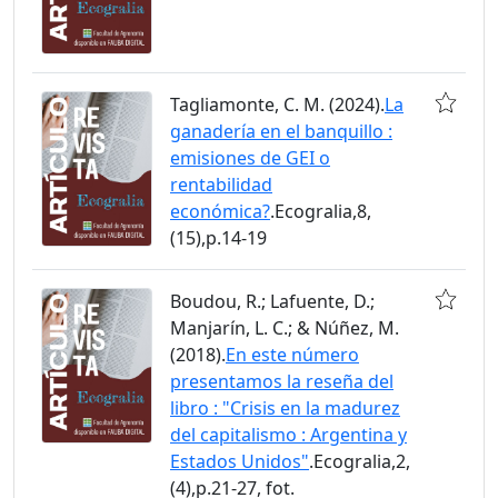
Tagliamonte, C. M. (2024).
La
ganadería en el banquillo :
emisiones de GEI o
rentabilidad
económica?
.Ecogralia,8,
(15),p.14-19
Boudou, R.; Lafuente, D.;
Manjarín, L. C.; & Núñez, M.
(2018).
En este número
presentamos la reseña del
libro : "Crisis en la madurez
del capitalismo : Argentina y
Estados Unidos"
.Ecogralia,2,
(4),p.21-27, fot.