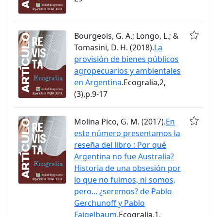
Bourgeois, G. A.; Longo, L.; &
Tomasini, D. H. (2018).
La
provisión de bienes públicos
agropecuarios y ambientales
en Argentina
.Ecogralia,2,
(3),p.9-17
Molina Pico, G. M. (2017).
En
este número presentamos la
reseña del libro : Por qué
Argentina no fue Australia?
Historia de una obsesión por
lo que no fuimos, ni somos,
pero... ¿seremos? de Pablo
Gerchunoff y Pablo
Fajgelbaum
.Ecogralia,1,