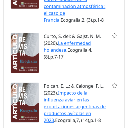
contaminación atmosférica :
el caso de
Francia
.Ecogralia,2, (3),p.1-8
Curto, S. del; & Gajst, N. M.
(2020).
La enfermedad
holandesa
.Ecogralia,4,
(8),p.7-17
Polcan, E. L.; & Calonge, P. L.
(2023).
Impacto de la
influenza aviar en las
exportaciones argentinas de
productos avícolas en
2023
.Ecogralia,7, (14),p.1-8