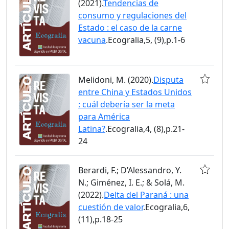
(2021).
Tendencias de
consumo y regulaciones del
Estado : el caso de la carne
vacuna
.Ecogralia,5, (9),p.1-6
Melidoni, M. (2020).
Disputa
entre China y Estados Unidos
: cuál debería ser la meta
para América
Latina?
.Ecogralia,4, (8),p.21-
24
Berardi, F.; D’Alessandro, Y.
N.; Giménez, I. E.; & Solá, M.
(2022).
Delta del Paraná : una
cuestión de valor
.Ecogralia,6,
(11),p.18-25