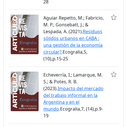
28
Aguiar Repetto, M.; Fabricio,
M. P.; Gonsebatt, J.; &
Lespada, A. (2021).
Residuos
sólidos urbanos en CABA :
una gestión de la economía
circular?
.Ecogralia,5,
(10),p.15-25
Echeverría, I.; Lamarque, M.
S.; & Potes, R. B.
(2023).
Impacto del mercado
del trabajo informal en la
Argentina y en el
mundo
.Ecogralia,7, (14),p.9-
19