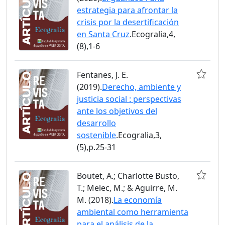
estrategia para afrontar la
crisis por la desertificación
en Santa Cruz
.Ecogralia,4,
(8),1-6
Fentanes, J. E.
(2019).
Derecho, ambiente y
justicia social : perspectivas
ante los objetivos del
desarrollo
sostenible
.Ecogralia,3,
(5),p.25-31
Boutet, A.; Charlotte Busto,
T.; Melec, M.; & Aguirre, M.
M. (2018).
La economía
ambiental como herramienta
para el análisis de la