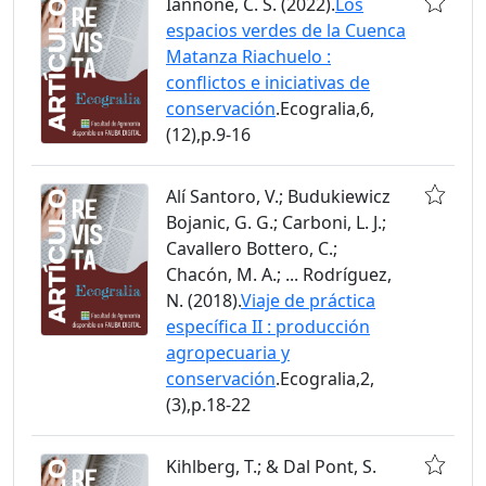
Iannone, C. S. (2022).
Los
espacios verdes de la Cuenca
Matanza Riachuelo :
conflictos e iniciativas de
conservación
.Ecogralia,6,
(12),p.9-16
Alí Santoro, V.; Budukiewicz
Bojanic, G. G.; Carboni, L. J.;
Cavallero Bottero, C.;
Chacón, M. A.; ... Rodríguez,
N. (2018).
Viaje de práctica
específica II : producción
agropecuaria y
conservación
.Ecogralia,2,
(3),p.18-22
Kihlberg, T.; & Dal Pont, S.