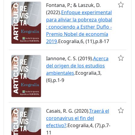
Fontana, P.; & Laszuk, D.
(2022).
Enfoque experimental
para aliviar la pobreza global
: conociendo a Esther Duflo -
Premio Nobel de economía
2019
.Ecogralia,6, (11),p.8-17
Iannone, C. S. (2019).
Acerca
del origen de los estudios
ambientales
.Ecogralia,3,
(6),p.1-9
Casais, R. G. (2020).
Traerá el
coronavirus el fin del
efectivo?
.Ecogralia,4, (7),p.7-
11