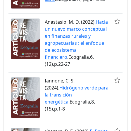
Anastasio, M. D. (2022).
Hacia
un nuevo marco conceptual
en finanzas rurales y
agropecuarias : el enfoque
de ecosistema
financiero
.Ecogralia,6,
(12),p.22-27
Iannone, C. S.
(2024).
Hidrógeno verde para
la transición
energética
.Ecogralia,8,
(15),p.1-8