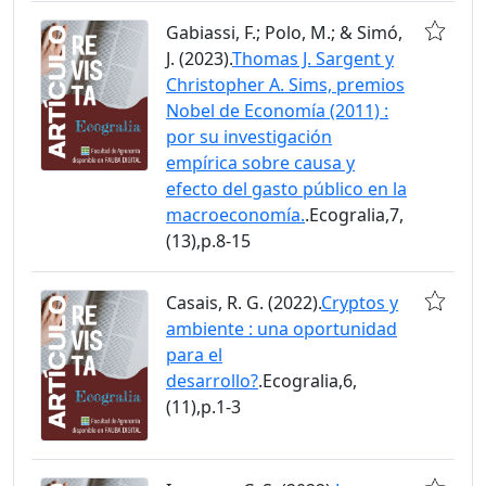
Gabiassi, F.; Polo, M.; & Simó,
J. (2023).
Thomas J. Sargent y
Christopher A. Sims, premios
Nobel de Economía (2011) :
por su investigación
empírica sobre causa y
efecto del gasto público en la
macroeconomía.
.Ecogralia,7,
(13),p.8-15
Casais, R. G. (2022).
Cryptos y
ambiente : una oportunidad
para el
desarrollo?
.Ecogralia,6,
(11),p.1-3