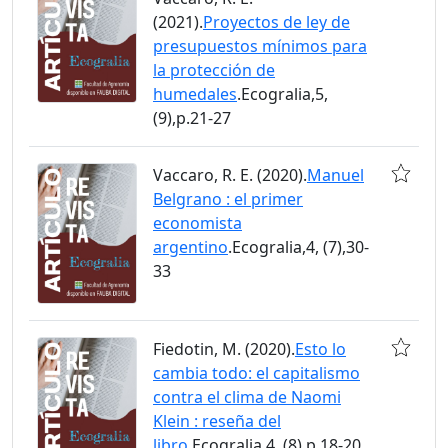
(2021).
Proyectos de ley de
presupuestos mínimos para
la protección de
humedales
.Ecogralia,5,
(9),p.21-27
Vaccaro, R. E. (2020).
Manuel
Belgrano : el primer
economista
argentino
.Ecogralia,4, (7),30-
33
Fiedotin, M. (2020).
Esto lo
cambia todo: el capitalismo
contra el clima de Naomi
Klein : reseña del
libro
.Ecogralia,4, (8),p.18-20