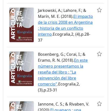
Jarkowski, A.; Lahore, F.; &
Marín, M. E. (2018).
El impacto
de la crisis 2008 en Argentina
: historia de un conflicto
interno
.Ecogralia,2, (4),p.28-
37
Bosenberg, G.; Corai, I.; &
Eramo, R. N. (2018).
En este
número presentamos la
reseña del libro : "La
reinvención del libre
comercio"
.Ecogralia,2,
(3),p.23-31
Iannone, C. S.; & Rivaben, V.
(2020).
El guanaco : una