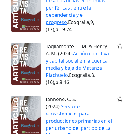
desafíos de las economías
periféricas : entre la
dependencia y el
progreso
.Ecogralia,9,
(17),p.19-24
Tagliamonte, C. M. & Henry,
A. M. (2024).
Acción colectiva
y capital social en la cuenca
media y baja de Matanza
Riachuelo
.Ecogralia,8,
(16),p.8-16
Iannone, C. S.
(2024).
Servicios
ecosistémicos para
producciones primarias en el
periurbano del partido de La