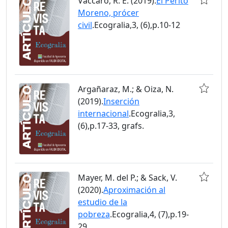
Vaccaro, R. E. (2019).
El Perito
Moreno, prócer
civil
.Ecogralia,3, (6),p.10-12
Argañaraz, M.; & Oiza, N.
(2019).
Inserción
internacional
.Ecogralia,3,
(6),p.17-33, grafs.
Mayer, M. del P.; & Sack, V.
(2020).
Aproximación al
estudio de la
pobreza
.Ecogralia,4, (7),p.19-
29