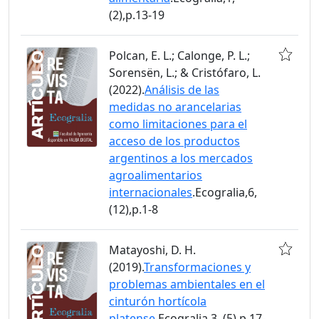
(2),p.13-19
Polcan, E. L.; Calonge, P. L.;
Sorensën, L.; & Cristófaro, L.
(2022).
Análisis de las
medidas no arancelarias
como limitaciones para el
acceso de los productos
argentinos a los mercados
agroalimentarios
internacionales
.Ecogralia,6,
(12),p.1-8
Matayoshi, D. H.
(2019).
Transformaciones y
problemas ambientales en el
cinturón hortícola
platense
.Ecogralia,3, (5),p.17-