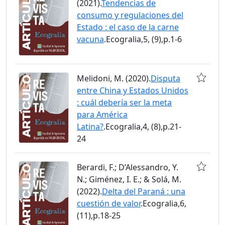
(2021).
Tendencias de
consumo y regulaciones del
Estado : el caso de la carne
vacuna
.Ecogralia,5, (9),p.1-6
Melidoni, M. (2020).
Disputa
entre China y Estados Unidos
: cuál debería ser la meta
para América
Latina?
.Ecogralia,4, (8),p.21-
24
Berardi, F.; D’Alessandro, Y.
N.; Giménez, I. E.; & Solá, M.
(2022).
Delta del Paraná : una
cuestión de valor
.Ecogralia,6,
(11),p.18-25