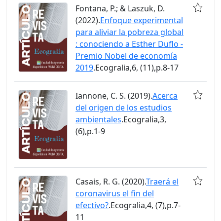
Fontana, P.; & Laszuk, D.
(2022).
Enfoque experimental
para aliviar la pobreza global
: conociendo a Esther Duflo -
Premio Nobel de economía
2019
.Ecogralia,6, (11),p.8-17
Iannone, C. S. (2019).
Acerca
del origen de los estudios
ambientales
.Ecogralia,3,
(6),p.1-9
Casais, R. G. (2020).
Traerá el
coronavirus el fin del
efectivo?
.Ecogralia,4, (7),p.7-
11