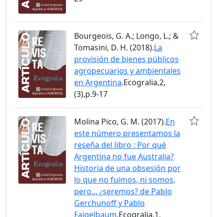
Bourgeois, G. A.; Longo, L.; &
Tomasini, D. H. (2018).
La
provisión de bienes públicos
agropecuarios y ambientales
en Argentina
.Ecogralia,2,
(3),p.9-17
Molina Pico, G. M. (2017).
En
este número presentamos la
reseña del libro : Por qué
Argentina no fue Australia?
Historia de una obsesión por
lo que no fuimos, ni somos,
pero... ¿seremos? de Pablo
Gerchunoff y Pablo
Fajgelbaum
.Ecogralia,1,