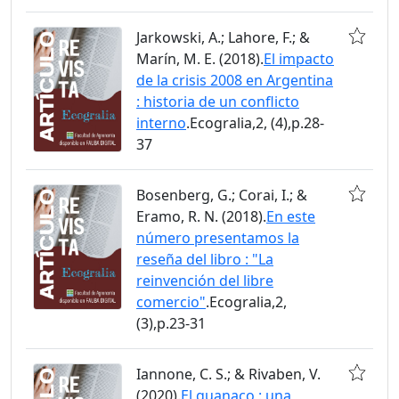
Jarkowski, A.; Lahore, F.; &
Marín, M. E. (2018).
El impacto
de la crisis 2008 en Argentina
: historia de un conflicto
interno
.Ecogralia,2, (4),p.28-
37
Bosenberg, G.; Corai, I.; &
Eramo, R. N. (2018).
En este
número presentamos la
reseña del libro : "La
reinvención del libre
comercio"
.Ecogralia,2,
(3),p.23-31
Iannone, C. S.; & Rivaben, V.
(2020).
El guanaco : una