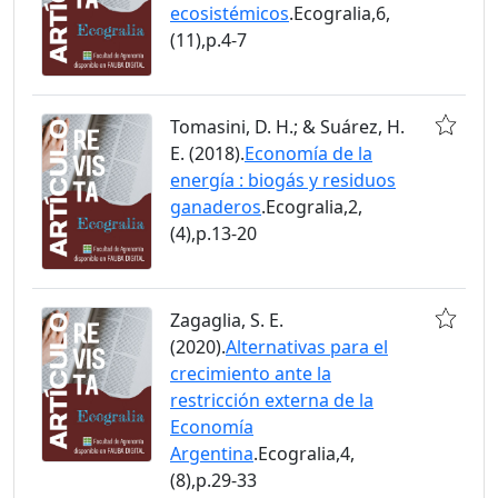
ecosistémicos
.Ecogralia,6,
(11),p.4-7
Tomasini, D. H.; & Suárez, H.
E. (2018).
Economía de la
energía : biogás y residuos
ganaderos
.Ecogralia,2,
(4),p.13-20
Zagaglia, S. E.
(2020).
Alternativas para el
crecimiento ante la
restricción externa de la
Economía
Argentina
.Ecogralia,4,
(8),p.29-33