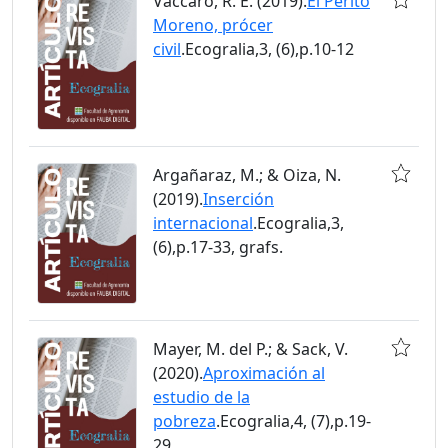
Vaccaro, R. E. (2019).
El Perito
Moreno, prócer
civil
.Ecogralia,3, (6),p.10-12
Argañaraz, M.; & Oiza, N.
(2019).
Inserción
internacional
.Ecogralia,3,
(6),p.17-33, grafs.
Mayer, M. del P.; & Sack, V.
(2020).
Aproximación al
estudio de la
pobreza
.Ecogralia,4, (7),p.19-
29