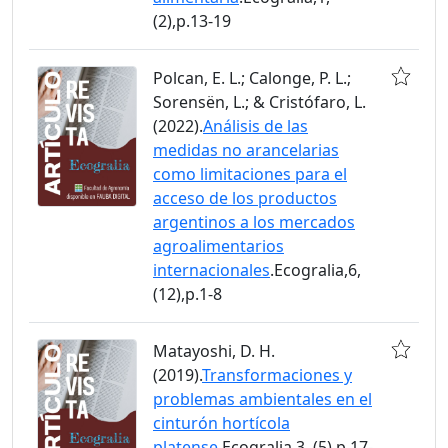
(2),p.13-19
Polcan, E. L.; Calonge, P. L.;
Sorensën, L.; & Cristófaro, L.
(2022).
Análisis de las
medidas no arancelarias
como limitaciones para el
acceso de los productos
argentinos a los mercados
agroalimentarios
internacionales
.Ecogralia,6,
(12),p.1-8
Matayoshi, D. H.
(2019).
Transformaciones y
problemas ambientales en el
cinturón hortícola
platense
.Ecogralia,3, (5),p.17-