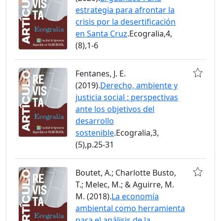
estrategia para afrontar la
crisis por la desertificación
en Santa Cruz
.Ecogralia,4,
(8),1-6
Fentanes, J. E.
(2019).
Derecho, ambiente y
justicia social : perspectivas
ante los objetivos del
desarrollo
sostenible
.Ecogralia,3,
(5),p.25-31
Boutet, A.; Charlotte Busto,
T.; Melec, M.; & Aguirre, M.
M. (2018).
La economía
ambiental como herramienta
para el análisis de la