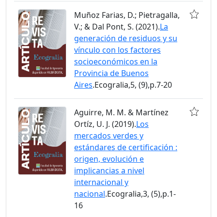
Muñoz Farias, D.; Pietragalla,
V.; & Dal Pont, S. (2021).
La
generación de residuos y su
vínculo con los factores
socioeconómicos en la
Provincia de Buenos
Aires
.Ecogralia,5, (9),p.7-20
Aguirre, M. M. & Martínez
Ortíz, U. J. (2019).
Los
mercados verdes y
estándares de certificación :
origen, evolución e
implicancias a nivel
internacional y
nacional
.Ecogralia,3, (5),p.1-
16