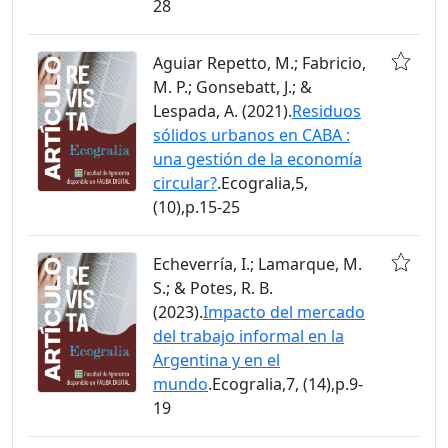
28
Aguiar Repetto, M.; Fabricio,
M. P.; Gonsebatt, J.; &
Lespada, A. (2021).
Residuos
sólidos urbanos en CABA :
una gestión de la economía
circular?
.Ecogralia,5,
(10),p.15-25
Echeverría, I.; Lamarque, M.
S.; & Potes, R. B.
(2023).
Impacto del mercado
del trabajo informal en la
Argentina y en el
mundo
.Ecogralia,7, (14),p.9-
19