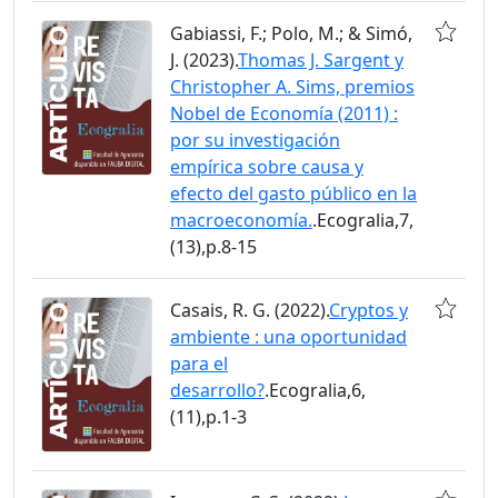
Gabiassi, F.; Polo, M.; & Simó,
J. (2023).
Thomas J. Sargent y
Christopher A. Sims, premios
Nobel de Economía (2011) :
por su investigación
empírica sobre causa y
efecto del gasto público en la
macroeconomía.
.Ecogralia,7,
(13),p.8-15
Casais, R. G. (2022).
Cryptos y
ambiente : una oportunidad
para el
desarrollo?
.Ecogralia,6,
(11),p.1-3