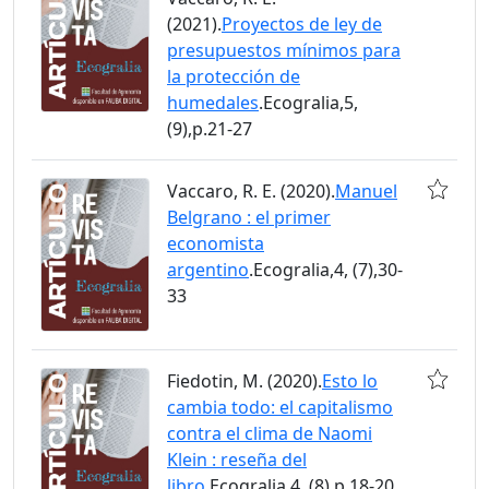
(2021).
Proyectos de ley de
presupuestos mínimos para
la protección de
humedales
.Ecogralia,5,
(9),p.21-27
Vaccaro, R. E. (2020).
Manuel
Belgrano : el primer
economista
argentino
.Ecogralia,4, (7),30-
33
Fiedotin, M. (2020).
Esto lo
cambia todo: el capitalismo
contra el clima de Naomi
Klein : reseña del
libro
.Ecogralia,4, (8),p.18-20