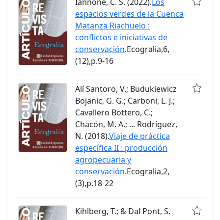
Iannone, C. S. (2022).
Los
espacios verdes de la Cuenca
Matanza Riachuelo :
conflictos e iniciativas de
conservación
.Ecogralia,6,
(12),p.9-16
Alí Santoro, V.; Budukiewicz
Bojanic, G. G.; Carboni, L. J.;
Cavallero Bottero, C.;
Chacón, M. A.; ... Rodríguez,
N. (2018).
Viaje de práctica
específica II : producción
agropecuaria y
conservación
.Ecogralia,2,
(3),p.18-22
Kihlberg, T.; & Dal Pont, S.