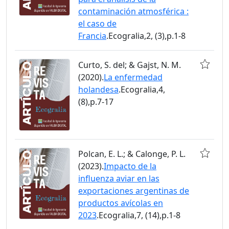
contaminación atmosférica :
el caso de
Francia
.Ecogralia,2, (3),p.1-8
Curto, S. del; & Gajst, N. M.
(2020).
La enfermedad
holandesa
.Ecogralia,4,
(8),p.7-17
Polcan, E. L.; & Calonge, P. L.
(2023).
Impacto de la
influenza aviar en las
exportaciones argentinas de
productos avícolas en
2023
.Ecogralia,7, (14),p.1-8