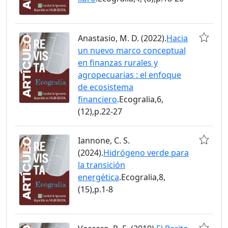
Anastasio, M. D. (2022).
Hacia
un nuevo marco conceptual
en finanzas rurales y
agropecuarias : el enfoque
de ecosistema
financiero
.Ecogralia,6,
(12),p.22-27
Iannone, C. S.
(2024).
Hidrógeno verde para
la transición
energética
.Ecogralia,8,
(15),p.1-8