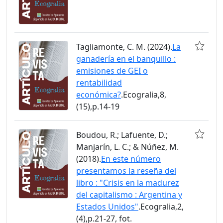
Tagliamonte, C. M. (2024).
La
ganadería en el banquillo :
emisiones de GEI o
rentabilidad
económica?
.Ecogralia,8,
(15),p.14-19
Boudou, R.; Lafuente, D.;
Manjarín, L. C.; & Núñez, M.
(2018).
En este número
presentamos la reseña del
libro : "Crisis en la madurez
del capitalismo : Argentina y
Estados Unidos"
.Ecogralia,2,
(4),p.21-27, fot.