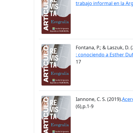
trabajo informal en la Ar
Fontana, P.; & Laszuk, D. (
: conociendo a Esther Du
17
Iannone, C. S. (2019).
Acer
(6),p.1-9