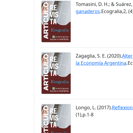
Tomasini, D. H.; & Suárez, 
ganaderos
.Ecogralia,2, (4
Zagaglia, S. E. (2020).
Alter
la Economía Argentina
.Ec
Longo, L. (2017).
Reflexion
(1),p.1-8