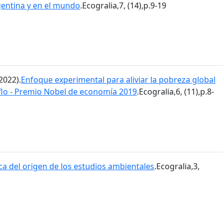
gentina y en el mundo
.Ecogralia,7, (14),p.9-19
2022).
Enfoque experimental para aliviar la pobreza global
flo - Premio Nobel de economía 2019
.Ecogralia,6, (11),p.8-
ca del origen de los estudios ambientales
.Ecogralia,3,