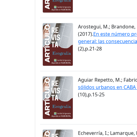
Arostegui, M.; Brandone, F
(2017).
En este número pre
general: las consecuencia
(2),p.21-28
Aguiar Repetto, M.; Fabrici
sólidos urbanos en CABA :
(10),p.15-25
Echeverría, I.; Lamarque, M