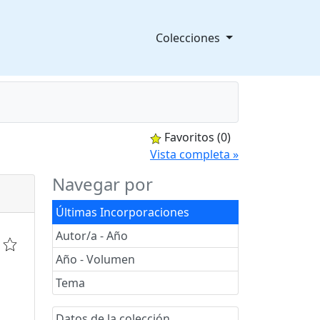
Colecciones
Favoritos
(0)
splegable
Vista completa »
Navegar por
Últimas Incorporaciones
Autor/a - Año
Año - Volumen
Tema
Datos de la colección