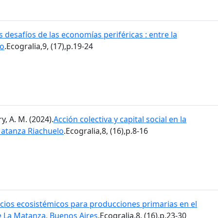
s desafíos de las economías periféricas : entre la
so
.Ecogralia,9, (17),p.19-24
, A. M. (2024).
Acción colectiva y capital social en la
Matanza Riachuelo
.Ecogralia,8, (16),p.8-16
icios ecosistémicos para producciones primarias en el
e La Matanza, Buenos Aires
.Ecogralia,8, (16),p.23-30