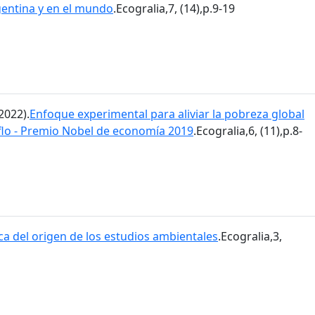
gentina y en el mundo
.Ecogralia,7, (14),p.9-19
2022).
Enfoque experimental para aliviar la pobreza global
flo - Premio Nobel de economía 2019
.Ecogralia,6, (11),p.8-
ca del origen de los estudios ambientales
.Ecogralia,3,