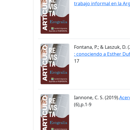
trabajo informal en la Ar
Fontana, P.; & Laszuk, D. (
: conociendo a Esther Du
17
Iannone, C. S. (2019).
Acer
(6),p.1-9