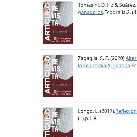
Tomasini, D. H.; & Suárez, 
ganaderos
.Ecogralia,2, (4
Zagaglia, S. E. (2020).
Alter
la Economía Argentina
.Ec
Longo, L. (2017).
Reflexion
(1),p.1-8