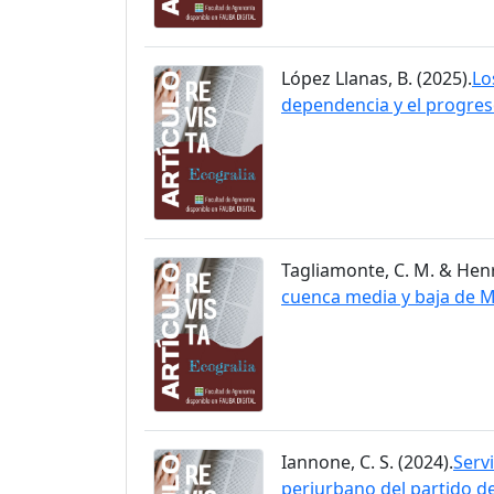
López Llanas, B. (2025).
Lo
dependencia y el progre
Tagliamonte, C. M. & Henry
cuenca media y baja de 
Iannone, C. S. (2024).
Serv
periurbano del partido d