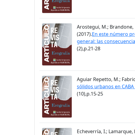
Arostegui, M.; Brandone, F
(2017).
En este número pre
general: las consecuencia
(2),p.21-28
Aguiar Repetto, M.; Fabrici
sólidos urbanos en CABA :
(10),p.15-25
Echeverría, I.; Lamarque, M