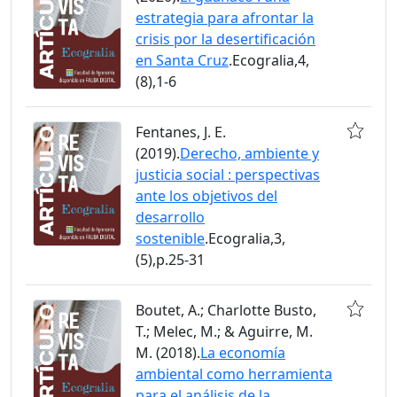
estrategia para afrontar la
crisis por la desertificación
en Santa Cruz
.Ecogralia,4,
(8),1-6
Fentanes, J. E.
(2019).
Derecho, ambiente y
justicia social : perspectivas
ante los objetivos del
desarrollo
sostenible
.Ecogralia,3,
(5),p.25-31
Boutet, A.; Charlotte Busto,
T.; Melec, M.; & Aguirre, M.
M. (2018).
La economía
ambiental como herramienta
para el análisis de la