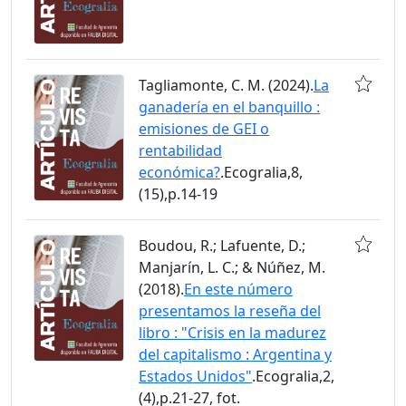
Tagliamonte, C. M. (2024).
La
ganadería en el banquillo :
emisiones de GEI o
rentabilidad
económica?
.Ecogralia,8,
(15),p.14-19
Boudou, R.; Lafuente, D.;
Manjarín, L. C.; & Núñez, M.
(2018).
En este número
presentamos la reseña del
libro : "Crisis en la madurez
del capitalismo : Argentina y
Estados Unidos"
.Ecogralia,2,
(4),p.21-27, fot.