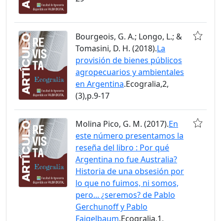
Bourgeois, G. A.; Longo, L.; &
Tomasini, D. H. (2018).
La
provisión de bienes públicos
agropecuarios y ambientales
en Argentina
.Ecogralia,2,
(3),p.9-17
Molina Pico, G. M. (2017).
En
este número presentamos la
reseña del libro : Por qué
Argentina no fue Australia?
Historia de una obsesión por
lo que no fuimos, ni somos,
pero... ¿seremos? de Pablo
Gerchunoff y Pablo
Fajgelbaum
.Ecogralia,1,