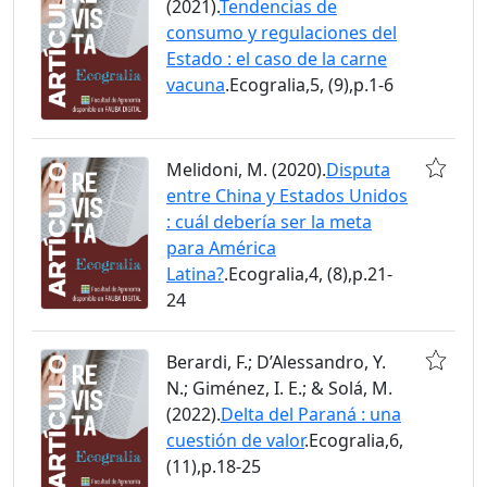
(2021).
Tendencias de
consumo y regulaciones del
Estado : el caso de la carne
vacuna
.Ecogralia,5, (9),p.1-6
Melidoni, M. (2020).
Disputa
entre China y Estados Unidos
: cuál debería ser la meta
para América
Latina?
.Ecogralia,4, (8),p.21-
24
Berardi, F.; D’Alessandro, Y.
N.; Giménez, I. E.; & Solá, M.
(2022).
Delta del Paraná : una
cuestión de valor
.Ecogralia,6,
(11),p.18-25