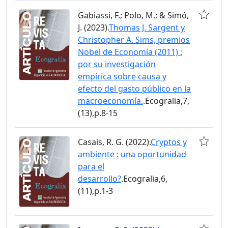
Gabiassi, F.; Polo, M.; & Simó,
J. (2023).
Thomas J. Sargent y
Christopher A. Sims, premios
Nobel de Economía (2011) :
por su investigación
empírica sobre causa y
efecto del gasto público en la
macroeconomía.
.Ecogralia,7,
(13),p.8-15
Casais, R. G. (2022).
Cryptos y
ambiente : una oportunidad
para el
desarrollo?
.Ecogralia,6,
(11),p.1-3