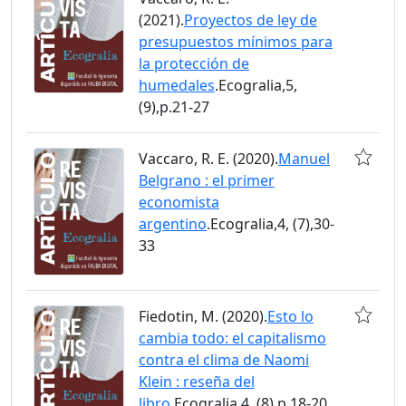
(2021).
Proyectos de ley de
presupuestos mínimos para
la protección de
humedales
.Ecogralia,5,
(9),p.21-27
Vaccaro, R. E. (2020).
Manuel
Belgrano : el primer
economista
argentino
.Ecogralia,4, (7),30-
33
Fiedotin, M. (2020).
Esto lo
cambia todo: el capitalismo
contra el clima de Naomi
Klein : reseña del
libro
.Ecogralia,4, (8),p.18-20