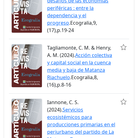
desafíos de las economías
periféricas : entre la
dependencia y el
progreso
.Ecogralia,9,
(17),p.19-24
Tagliamonte, C. M. & Henry,
A. M. (2024).
Acción colectiva
y capital social en la cuenca
media y baja de Matanza
Riachuelo
.Ecogralia,8,
(16),p.8-16
Iannone, C. S.
(2024).
Servicios
ecosistémicos para
producciones primarias en el
periurbano del partido de La