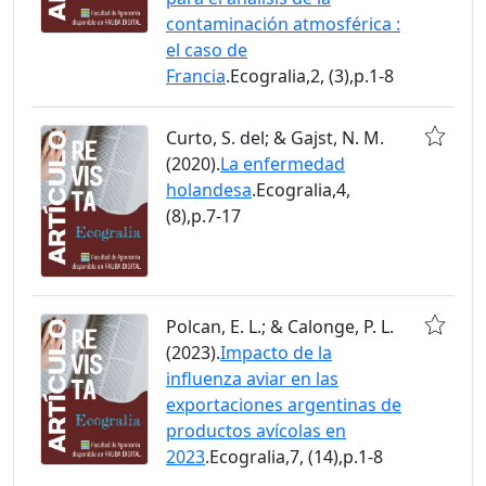
contaminación atmosférica :
el caso de
Francia
.Ecogralia,2, (3),p.1-8
Curto, S. del; & Gajst, N. M.
(2020).
La enfermedad
holandesa
.Ecogralia,4,
(8),p.7-17
Polcan, E. L.; & Calonge, P. L.
(2023).
Impacto de la
influenza aviar en las
exportaciones argentinas de
productos avícolas en
2023
.Ecogralia,7, (14),p.1-8