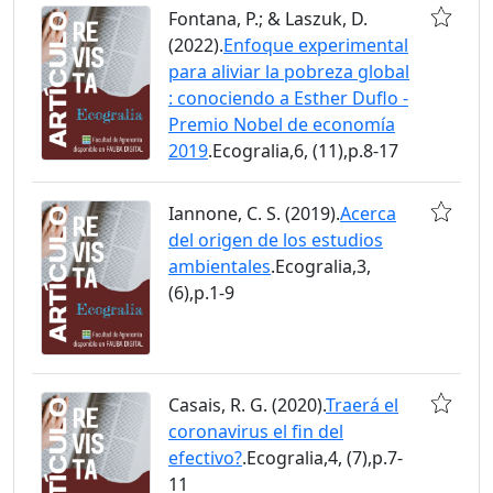
Fontana, P.; & Laszuk, D.
(2022).
Enfoque experimental
para aliviar la pobreza global
: conociendo a Esther Duflo -
Premio Nobel de economía
2019
.Ecogralia,6, (11),p.8-17
Iannone, C. S. (2019).
Acerca
del origen de los estudios
ambientales
.Ecogralia,3,
(6),p.1-9
Casais, R. G. (2020).
Traerá el
coronavirus el fin del
efectivo?
.Ecogralia,4, (7),p.7-
11