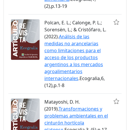
(2),p.13-19
Polcan, E. L.; Calonge, P. L.;
Sorensën, L.; & Cristófaro, L.
(2022).
Análisis de las
medidas no arancelarias
como limitaciones para el
acceso de los productos
argentinos a los mercados
agroalimentarios
internacionales
.Ecogralia,6,
(12),p.1-8
Matayoshi, D. H.
(2019).
Transformaciones y
problemas ambientales en el
cinturón hortícola
platense
.Ecogralia,3, (5),p.17-