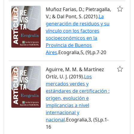
Muñoz Farias, D.; Pietragalla,
V.; & Dal Pont, S. (2021).
La
generación de residuos y su
vínculo con los factores
socioeconómicos en la
Provincia de Buenos
Aires
.Ecogralia,5, (9),p.7-20
Aguirre, M. M. & Martínez
Ortíz, U. J. (2019).
Los
mercados verdes y
estándares de certificación :
origen, evolución e
implicancias a nivel
internacional y
nacional
.Ecogralia,3, (5),p.1-
16