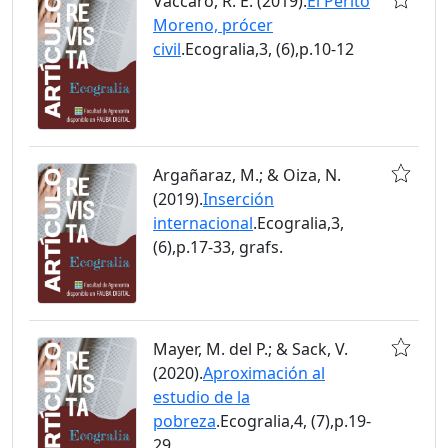
Vaccaro, R. E. (2019).
El Perito
Moreno, prócer
civil
.Ecogralia,3, (6),p.10-12
Argañaraz, M.; & Oiza, N.
(2019).
Inserción
internacional
.Ecogralia,3,
(6),p.17-33, grafs.
Mayer, M. del P.; & Sack, V.
(2020).
Aproximación al
estudio de la
pobreza
.Ecogralia,4, (7),p.19-
29