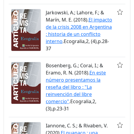
Jarkowski, A.; Lahore, F.; &
Marín, M. E. (2018).
El impacto
de la crisis 2008 en Argentina
: historia de un conflicto
interno
.Ecogralia,2, (4),p.28-
37
Bosenberg, G.; Corai, I.; &
Eramo, R. N. (2018).
En este
número presentamos la
reseña del libro : "La
reinvención del libre
comercio"
.Ecogralia,2,
(3),p.23-31
Iannone, C. S.; & Rivaben, V.
(2020).
El guanaco : una