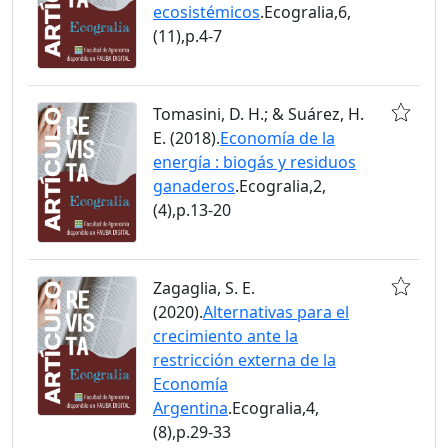
ecosistémicos
.Ecogralia,6,
(11),p.4-7
Tomasini, D. H.; & Suárez, H.
E. (2018).
Economía de la
energía : biogás y residuos
ganaderos
.Ecogralia,2,
(4),p.13-20
Zagaglia, S. E.
(2020).
Alternativas para el
crecimiento ante la
restricción externa de la
Economía
Argentina
.Ecogralia,4,
(8),p.29-33