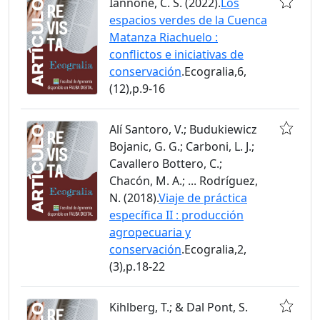
Iannone, C. S. (2022).
Los
espacios verdes de la Cuenca
Matanza Riachuelo :
conflictos e iniciativas de
conservación
.Ecogralia,6,
(12),p.9-16
Alí Santoro, V.; Budukiewicz
Bojanic, G. G.; Carboni, L. J.;
Cavallero Bottero, C.;
Chacón, M. A.; ... Rodríguez,
N. (2018).
Viaje de práctica
específica II : producción
agropecuaria y
conservación
.Ecogralia,2,
(3),p.18-22
Kihlberg, T.; & Dal Pont, S.