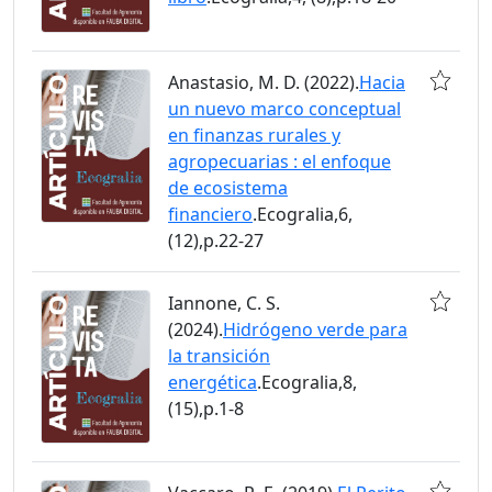
Anastasio, M. D. (2022).
Hacia
un nuevo marco conceptual
en finanzas rurales y
agropecuarias : el enfoque
de ecosistema
financiero
.Ecogralia,6,
(12),p.22-27
Iannone, C. S.
(2024).
Hidrógeno verde para
la transición
energética
.Ecogralia,8,
(15),p.1-8