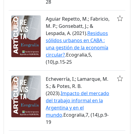
28
Aguiar Repetto, M.; Fabricio,
M. P.; Gonsebatt, J.; &
Lespada, A. (2021).
Residuos
sólidos urbanos en CABA :
una gestión de la economía
circular?
.Ecogralia,5,
(10),p.15-25
Echeverría, I.; Lamarque, M.
S.; & Potes, R. B.
(2023).
Impacto del mercado
del trabajo informal en la
Argentina y en el
mundo
.Ecogralia,7, (14),p.9-
19