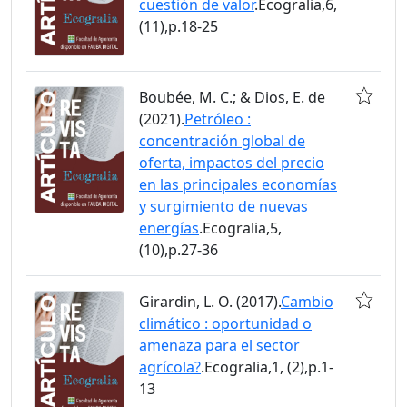
cuestión de valor
.Ecogralia,6,
(11),p.18-25
Boubée, M. C.; & Dios, E. de
(2021).
Petróleo :
concentración global de
oferta, impactos del precio
en las principales economías
y surgimiento de nuevas
energías
.Ecogralia,5,
(10),p.27-36
Girardin, L. O. (2017).
Cambio
climático : oportunidad o
amenaza para el sector
agrícola?
.Ecogralia,1, (2),p.1-
13