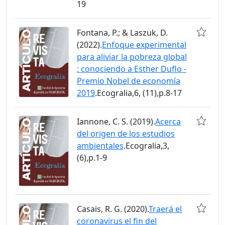
19
Fontana, P.; & Laszuk, D.
(2022).
Enfoque experimental
para aliviar la pobreza global
: conociendo a Esther Duflo -
Premio Nobel de economía
2019
.Ecogralia,6, (11),p.8-17
Iannone, C. S. (2019).
Acerca
del origen de los estudios
ambientales
.Ecogralia,3,
(6),p.1-9
Casais, R. G. (2020).
Traerá el
coronavirus el fin del