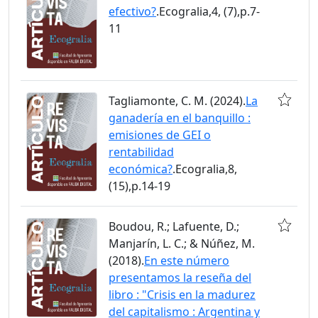
efectivo?
.Ecogralia,4, (7),p.7-
11
Tagliamonte, C. M. (2024).
La
ganadería en el banquillo :
emisiones de GEI o
rentabilidad
económica?
.Ecogralia,8,
(15),p.14-19
Boudou, R.; Lafuente, D.;
Manjarín, L. C.; & Núñez, M.
(2018).
En este número
presentamos la reseña del
libro : "Crisis en la madurez
del capitalismo : Argentina y