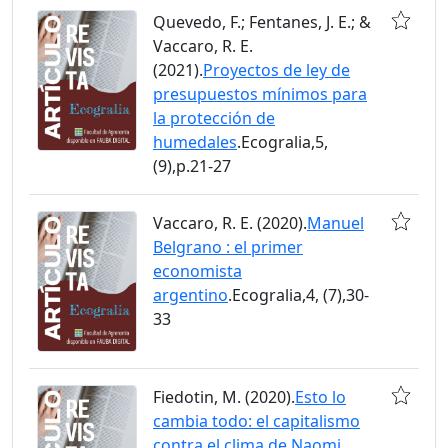
Quevedo, F.; Fentanes, J. E.; &
Vaccaro, R. E.
(2021).
Proyectos de ley de
presupuestos mínimos para
la protección de
humedales
.Ecogralia,5,
(9),p.21-27
Vaccaro, R. E. (2020).
Manuel
Belgrano : el primer
economista
argentino
.Ecogralia,4, (7),30-
33
Fiedotin, M. (2020).
Esto lo
cambia todo: el capitalismo
contra el clima de Naomi