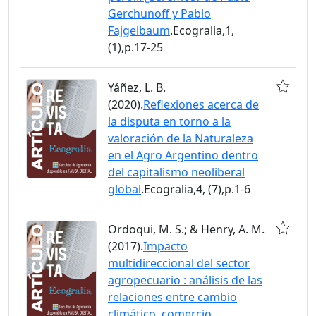
Gerchunoff y Pablo
Fajgelbaum
.Ecogralia,1,
(1),p.17-25
Yáñez, L. B.
(2020).
Reflexiones acerca de
la disputa en torno a la
valoración de la Naturaleza
en el Agro Argentino dentro
del capitalismo neoliberal
global
.Ecogralia,4, (7),p.1-6
Ordoqui, M. S.; & Henry, A. M.
(2017).
Impacto
multidireccional del sector
agropecuario : análisis de las
relaciones entre cambio
climático, comercio