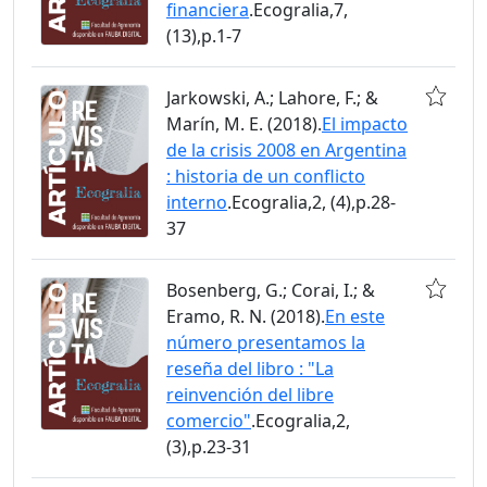
financiera
.Ecogralia,7,
(13),p.1-7
Jarkowski, A.; Lahore, F.; &
Marín, M. E. (2018).
El impacto
de la crisis 2008 en Argentina
: historia de un conflicto
interno
.Ecogralia,2, (4),p.28-
37
Bosenberg, G.; Corai, I.; &
Eramo, R. N. (2018).
En este
número presentamos la
reseña del libro : "La
reinvención del libre
comercio"
.Ecogralia,2,
(3),p.23-31