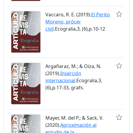
Vaccaro, R. E. (2019).
El Perito
Moreno, prócer
civil
.Ecogralia,3, (6),p.10-12
Argañaraz, M.; & Oiza, N.
(2019).
Inserción
internacional
.Ecogralia,3,
(6),p.17-33, grafs.
Mayer, M. del P.; & Sack, V.
(2020).
Aproximación al
estudio de la