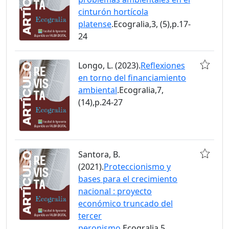
cinturón hortícola
platense
.Ecogralia,3, (5),p.17-
24
Longo, L. (2023).
Reflexiones
en torno del financiamiento
ambiental
.Ecogralia,7,
(14),p.24-27
Santora, B.
(2021).
Proteccionismo y
bases para el crecimiento
nacional : proyecto
económico truncado del
tercer
peronismo
.Ecogralia,5,