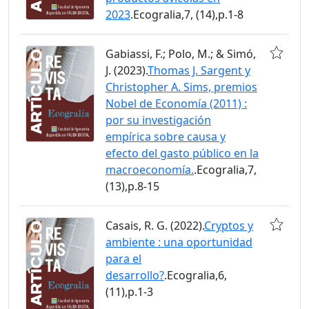
2023
.Ecogralia,7, (14),p.1-8
Gabiassi, F.; Polo, M.; & Simó,
J. (2023).
Thomas J. Sargent y
Christopher A. Sims, premios
Nobel de Economía (2011) :
por su investigación
empírica sobre causa y
efecto del gasto público en la
macroeconomía.
.Ecogralia,7,
(13),p.8-15
Casais, R. G. (2022).
Cryptos y
ambiente : una oportunidad
para el
desarrollo?
.Ecogralia,6,
(11),p.1-3