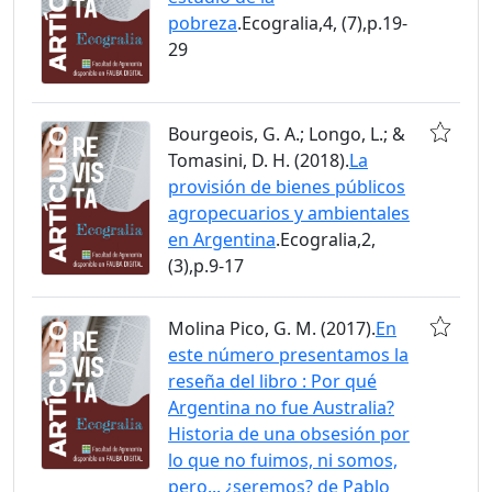
pobreza
.Ecogralia,4, (7),p.19-
29
Bourgeois, G. A.; Longo, L.; &
Tomasini, D. H. (2018).
La
provisión de bienes públicos
agropecuarios y ambientales
en Argentina
.Ecogralia,2,
(3),p.9-17
Molina Pico, G. M. (2017).
En
este número presentamos la
reseña del libro : Por qué
Argentina no fue Australia?
Historia de una obsesión por
lo que no fuimos, ni somos,
pero... ¿seremos? de Pablo