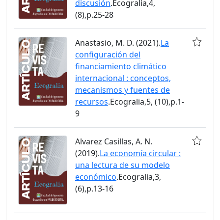
discusión
.Ecogralia,4,
(8),p.25-28
Anastasio, M. D. (2021).
La
configuración del
financiamiento climático
internacional : conceptos,
mecanismos y fuentes de
recursos
.Ecogralia,5, (10),p.1-
9
Alvarez Casillas, A. N.
(2019).
La economía circular :
una lectura de su modelo
económico
.Ecogralia,3,
(6),p.13-16