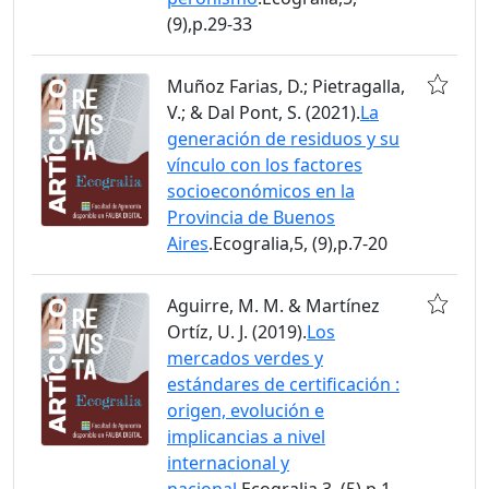
(9),p.29-33
Muñoz Farias, D.; Pietragalla,
V.; & Dal Pont, S. (2021).
La
generación de residuos y su
vínculo con los factores
socioeconómicos en la
Provincia de Buenos
Aires
.Ecogralia,5, (9),p.7-20
Aguirre, M. M. & Martínez
Ortíz, U. J. (2019).
Los
mercados verdes y
estándares de certificación :
origen, evolución e
implicancias a nivel
internacional y
nacional
.Ecogralia,3, (5),p.1-