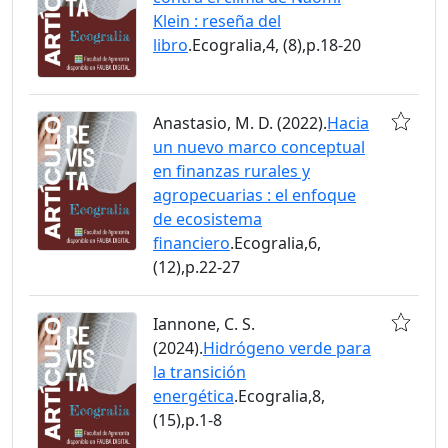
Klein : reseña del
libro
.Ecogralia,4, (8),p.18-20
Anastasio, M. D. (2022).
Hacia
un nuevo marco conceptual
en finanzas rurales y
agropecuarias : el enfoque
de ecosistema
financiero
.Ecogralia,6,
(12),p.22-27
Iannone, C. S.
(2024).
Hidrógeno verde para
la transición
energética
.Ecogralia,8,
(15),p.1-8