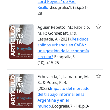
Lord Keynes" de Axel
Kicillof
.Ecogralia,1, (2),p.21-
28
Aguiar Repetto, M.; Fabricio,
M. P.; Gonsebatt, J.; &
Lespada, A. (2021).
Residuos
sólidos urbanos en CABA :
una gestión de la economía
circular?
.Ecogralia,5,
(10),p.15-25
Echeverría, I.; Lamarque, M.
S.; & Potes, R. B.
(2023).
Impacto del mercado
del trabajo informal en la
Argentina y en el
mundo
.Ecogralia,7, (14),p.9-