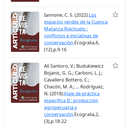
Iannone, C. S. (2022).
Los
espacios verdes de la Cuenca
Matanza Riachuelo :
conflictos e iniciativas de
conservación
.Ecogralia,6,
(12),p.9-16
Alí Santoro, V.; Budukiewicz
Bojanic, G. G.; Carboni, L. J.;
Cavallero Bottero, C.;
Chacón, M. A.; ... Rodríguez,
N. (2018).
Viaje de práctica
específica II : producción
agropecuaria y
conservación
.Ecogralia,2,
(3),p.18-22