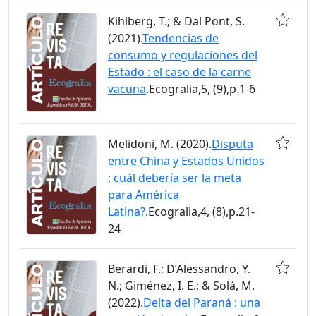
Kihlberg, T.; & Dal Pont, S.
(2021).
Tendencias de
consumo y regulaciones del
Estado : el caso de la carne
vacuna
.Ecogralia,5, (9),p.1-6
Melidoni, M. (2020).
Disputa
entre China y Estados Unidos
: cuál debería ser la meta
para América
Latina?
.Ecogralia,4, (8),p.21-
24
Berardi, F.; D’Alessandro, Y.
N.; Giménez, I. E.; & Solá, M.
(2022).
Delta del Paraná : una