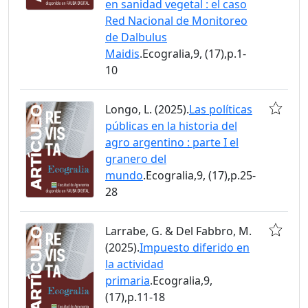
en sanidad vegetal : el caso
Red Nacional de Monitoreo
de Dalbulus
Maidis
.Ecogralia,9, (17),p.1-
10
Longo, L. (2025).
Las políticas
públicas en la historia del
agro argentino : parte I el
granero del
mundo
.Ecogralia,9, (17),p.25-
28
Larrabe, G. & Del Fabbro, M.
(2025).
Impuesto diferido en
la actividad
primaria
.Ecogralia,9,
(17),p.11-18