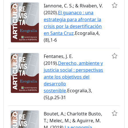
Iannone, C. S.; & Rivaben, V.
(2020).
El guanaco : una
estrategia para afrontar la
crisis por la desertificación
en Santa Cruz
.Ecogralia,4,
(8),1-6
Fentanes, J. E.
(2019).
Derecho, ambiente y
justicia social : perspectivas
ante los objetivos del
desarrollo
sostenible
.Ecogralia,3,
(5),p.25-31
Boutet, A.; Charlotte Busto,
T.; Melec, M.; & Aguirre, M.
M. (2018).
La economía