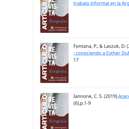
trabajo informal en la Ar
Fontana, P.; & Laszuk, D. (
: conociendo a Esther Du
17
Iannone, C. S. (2019).
Acer
(6),p.1-9