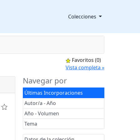
Colecciones
Favoritos
(0)
splegable
Vista completa »
Navegar por
Últimas Incorporaciones
Autor/a - Año
Año - Volumen
Tema
Datos de la colección