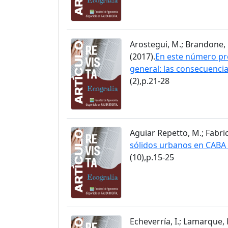
Arostegui, M.; Brandone, F
(2017).
En este número pre
general: las consecuencia
(2),p.21-28
Aguiar Repetto, M.; Fabrici
sólidos urbanos en CABA :
(10),p.15-25
Echeverría, I.; Lamarque, M