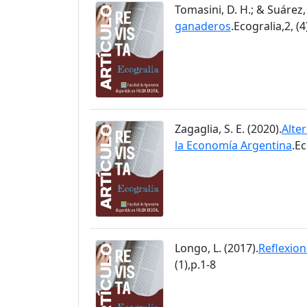
Tomasini, D. H.; & Suárez, 
ganaderos
.Ecogralia,2, (4
Zagaglia, S. E. (2020).
Alter
la Economía Argentina
.Ec
Longo, L. (2017).
Reflexion
(1),p.1-8