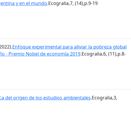
gentina y en el mundo
.Ecogralia,7, (14),p.9-19
2022).
Enfoque experimental para aliviar la pobreza global
flo - Premio Nobel de economía 2019
.Ecogralia,6, (11),p.8-
ca del origen de los estudios ambientales
.Ecogralia,3,