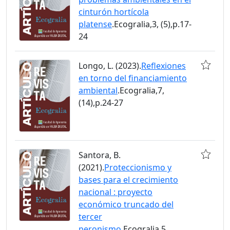
cinturón hortícola
platense
.Ecogralia,3, (5),p.17-
24
Longo, L. (2023).
Reflexiones
en torno del financiamiento
ambiental
.Ecogralia,7,
(14),p.24-27
Santora, B.
(2021).
Proteccionismo y
bases para el crecimiento
nacional : proyecto
económico truncado del
tercer
peronismo
.Ecogralia,5,