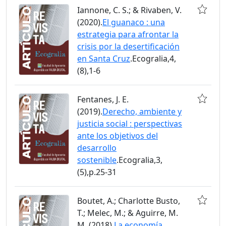
Iannone, C. S.; & Rivaben, V.
(2020).
El guanaco : una
estrategia para afrontar la
crisis por la desertificación
en Santa Cruz
.Ecogralia,4,
(8),1-6
Fentanes, J. E.
(2019).
Derecho, ambiente y
justicia social : perspectivas
ante los objetivos del
desarrollo
sostenible
.Ecogralia,3,
(5),p.25-31
Boutet, A.; Charlotte Busto,
T.; Melec, M.; & Aguirre, M.
M. (2018).
La economía