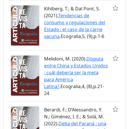
Kihlberg, T.; & Dal Pont, S.
(2021).
Tendencias de
consumo y regulaciones del
Estado : el caso de la carne
vacuna
.Ecogralia,5, (9),p.1-6
Melidoni, M. (2020).
Disputa
entre China y Estados Unidos
: cuál debería ser la meta
para América
Latina?
.Ecogralia,4, (8),p.21-
24
Berardi, F.; D’Alessandro, Y.
N.; Giménez, I. E.; & Solá, M.
(2022).
Delta del Paraná : una