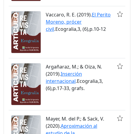
Vaccaro, R. E. (2019).
El Perito
Moreno, prócer
civil
.Ecogralia,3, (6),p.10-12
Argañaraz, M.; & Oiza, N.
(2019).
Inserción
internacional
.Ecogralia,3,
(6),p.17-33, grafs.
Mayer, M. del P.; & Sack, V.
(2020).
Aproximación al
estudio de la