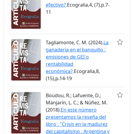
efectivo?
.Ecogralia,4, (7),p.7-
11
Tagliamonte, C. M. (2024).
La
ganadería en el banquillo :
emisiones de GEI o
rentabilidad
económica?
.Ecogralia,8,
(15),p.14-19
Boudou, R.; Lafuente, D.;
Manjarín, L. C.; & Núñez, M.
(2018).
En este número
presentamos la reseña del
libro : "Crisis en la madurez
del capitalismo : Argentina y