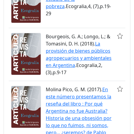
pobreza
.Ecogralia,4, (7),p.19-
29
Bourgeois, G. A.; Longo, L.; &
Tomasini, D. H. (2018).
La
provisión de bienes públicos
agropecuarios y ambientales
en Argentina
.Ecogralia,2,
(3),p.9-17
Molina Pico, G. M. (2017).
En
este número presentamos la
reseña del libro : Por qué
Argentina no fue Australia?
Historia de una obsesión por
lo que no fuimos, ni somos,
pero... ¿seremos? de Pablo