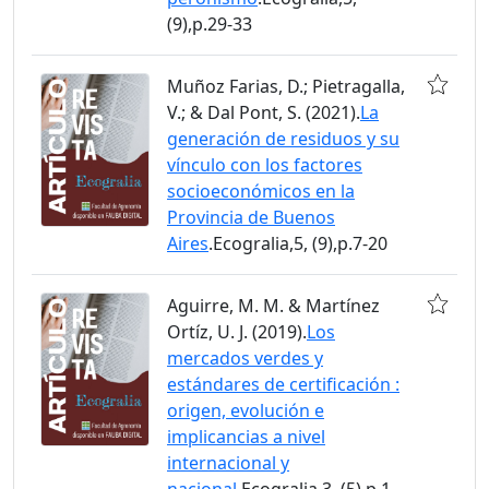
(9),p.29-33
Muñoz Farias, D.; Pietragalla,
V.; & Dal Pont, S. (2021).
La
generación de residuos y su
vínculo con los factores
socioeconómicos en la
Provincia de Buenos
Aires
.Ecogralia,5, (9),p.7-20
Aguirre, M. M. & Martínez
Ortíz, U. J. (2019).
Los
mercados verdes y
estándares de certificación :
origen, evolución e
implicancias a nivel
internacional y
nacional
.Ecogralia,3, (5),p.1-