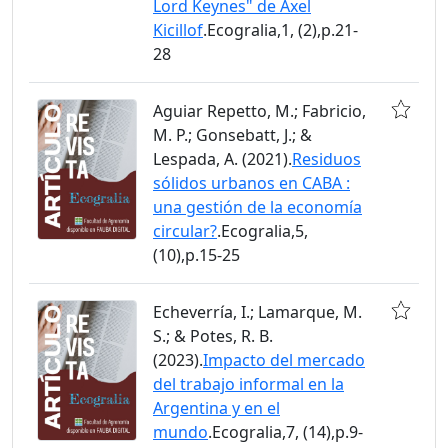
Lord Keynes" de Axel
Kicillof
.Ecogralia,1, (2),p.21-
28
Aguiar Repetto, M.; Fabricio,
M. P.; Gonsebatt, J.; &
Lespada, A. (2021).
Residuos
sólidos urbanos en CABA :
una gestión de la economía
circular?
.Ecogralia,5,
(10),p.15-25
Echeverría, I.; Lamarque, M.
S.; & Potes, R. B.
(2023).
Impacto del mercado
del trabajo informal en la
Argentina y en el
mundo
.Ecogralia,7, (14),p.9-