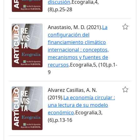
discusión
.Ecogralia,4,
(8),p.25-28
Anastasio, M. D. (2021).
La
configuración del
financiamiento climático
internacional : conceptos,
mecanismos y fuentes de
recursos
.Ecogralia,5, (10),p.1-
9
Alvarez Casillas, A. N.
(2019).
La economía circular :
una lectura de su modelo
económico
.Ecogralia,3,
(6),p.13-16