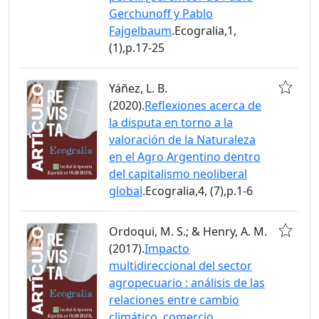
Gerchunoff y Pablo
Fajgelbaum
.Ecogralia,1,
(1),p.17-25
Yáñez, L. B.
(2020).
Reflexiones acerca de
la disputa en torno a la
valoración de la Naturaleza
en el Agro Argentino dentro
del capitalismo neoliberal
global
.Ecogralia,4, (7),p.1-6
Ordoqui, M. S.; & Henry, A. M.
(2017).
Impacto
multidireccional del sector
agropecuario : análisis de las
relaciones entre cambio
climático, comercio