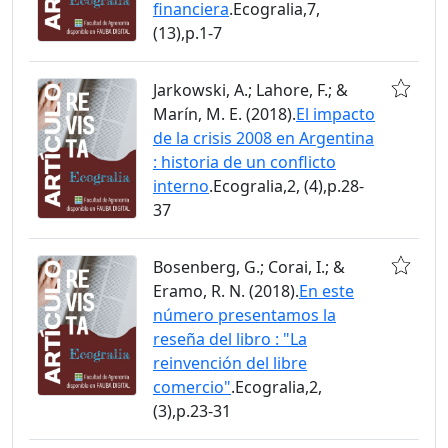
financiera
.Ecogralia,7,
(13),p.1-7
Jarkowski, A.; Lahore, F.; &
Marín, M. E. (2018).
El impacto
de la crisis 2008 en Argentina
: historia de un conflicto
interno
.Ecogralia,2, (4),p.28-
37
Bosenberg, G.; Corai, I.; &
Eramo, R. N. (2018).
En este
número presentamos la
reseña del libro : "La
reinvención del libre
comercio"
.Ecogralia,2,
(3),p.23-31