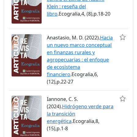
Klein : reseña del
libro
.Ecogralia,4, (8),p.18-20
Anastasio, M. D. (2022).
Hacia
un nuevo marco conceptual
en finanzas rurales y
agropecuarias : el enfoque
de ecosistema
financiero
.Ecogralia,6,
(12),p.22-27
Iannone, C. S.
(2024).
Hidrógeno verde para
la transición
energética
.Ecogralia,8,
(15),p.1-8