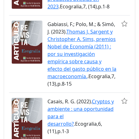
2023
.Ecogralia,7, (14),p.1-8
Gabiassi, F.; Polo, M.; & Simó,
J. (2023).
Thomas J. Sargent y
Christopher A. Sims, premios
Nobel de Economía (2011) :
por su investigación
empírica sobre causa y
efecto del gasto público en la
macroeconomía.
.Ecogralia,7,
(13),p.8-15
Casais, R. G. (2022).
Cryptos y
ambiente : una oportunidad
para el
desarrollo?
.Ecogralia,6,
(11),p.1-3