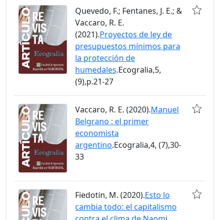
Quevedo, F.; Fentanes, J. E.; &
Vaccaro, R. E.
(2021).
Proyectos de ley de
presupuestos mínimos para
la protección de
humedales
.Ecogralia,5,
(9),p.21-27
Vaccaro, R. E. (2020).
Manuel
Belgrano : el primer
economista
argentino
.Ecogralia,4, (7),30-
33
Fiedotin, M. (2020).
Esto lo
cambia todo: el capitalismo
contra el clima de Naomi