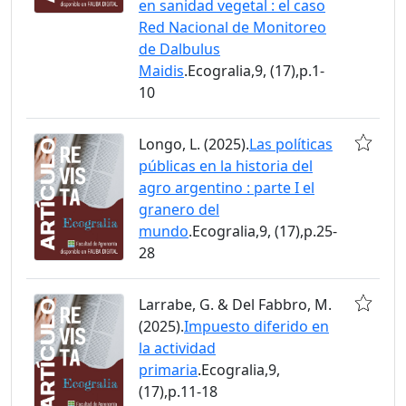
en sanidad vegetal : el caso
Red Nacional de Monitoreo
de Dalbulus
Maidis
.Ecogralia,9, (17),p.1-
10
Longo, L. (2025).
Las políticas
públicas en la historia del
agro argentino : parte I el
granero del
mundo
.Ecogralia,9, (17),p.25-
28
Larrabe, G. & Del Fabbro, M.
(2025).
Impuesto diferido en
la actividad
primaria
.Ecogralia,9,
(17),p.11-18