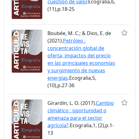
cuestión de valor
.Ecogralia,6,
(11),p.18-25
Boubée, M. C.; & Dios, E. de
(2021).
Petróleo :
concentración global de
oferta, impactos del precio
en las principales economías
y surgimiento de nuevas
energías
.Ecogralia,5,
(10),p.27-36
Girardin, L. O. (2017).
Cambio
climático : oportunidad o
amenaza para el sector
agrícola?
.Ecogralia,1, (2),p.1-
13