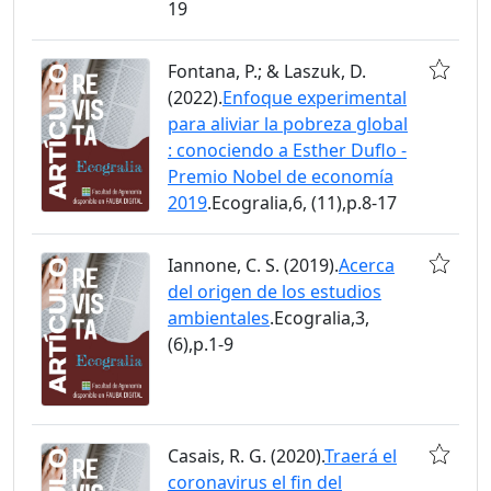
19
Fontana, P.; & Laszuk, D.
(2022).
Enfoque experimental
para aliviar la pobreza global
: conociendo a Esther Duflo -
Premio Nobel de economía
2019
.Ecogralia,6, (11),p.8-17
Iannone, C. S. (2019).
Acerca
del origen de los estudios
ambientales
.Ecogralia,3,
(6),p.1-9
Casais, R. G. (2020).
Traerá el
coronavirus el fin del