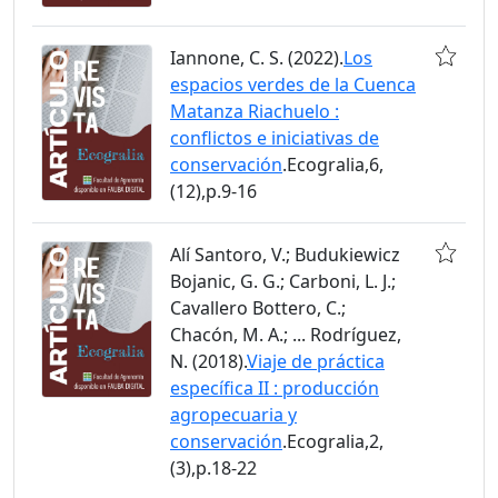
Iannone, C. S. (2022).
Los
espacios verdes de la Cuenca
Matanza Riachuelo :
conflictos e iniciativas de
conservación
.Ecogralia,6,
(12),p.9-16
Alí Santoro, V.; Budukiewicz
Bojanic, G. G.; Carboni, L. J.;
Cavallero Bottero, C.;
Chacón, M. A.; ... Rodríguez,
N. (2018).
Viaje de práctica
específica II : producción
agropecuaria y
conservación
.Ecogralia,2,
(3),p.18-22