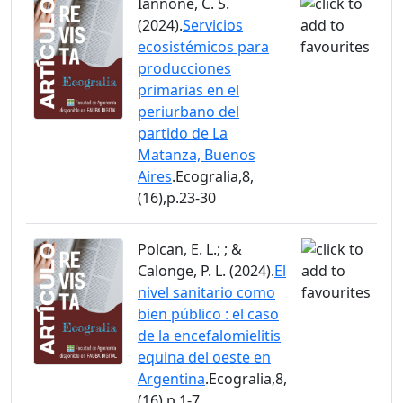
Iannone, C. S.
(2024).
Servicios
ecosistémicos para
producciones
primarias en el
periurbano del
partido de La
Matanza, Buenos
Aires
.Ecogralia,8,
(16),p.23-30
Polcan, E. L.; ; &
Calonge, P. L. (2024).
El
nivel sanitario como
bien público : el caso
de la encefalomielitis
equina del oeste en
Argentina
.Ecogralia,8,
(16),p.1-7