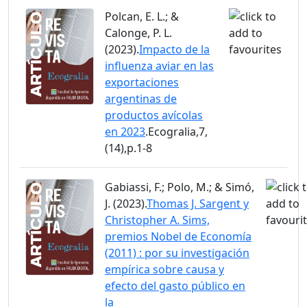
Polcan, E. L.; &
Calonge, P. L.
(2023).
Impacto de la
influenza aviar en las
exportaciones
argentinas de
productos avícolas
en 2023
.Ecogralia,7,
(14),p.1-8
Gabiassi, F.; Polo, M.; & Simó,
J. (2023).
Thomas J. Sargent y
Christopher A. Sims,
premios Nobel de Economía
(2011) : por su investigación
empírica sobre causa y
efecto del gasto público en
la