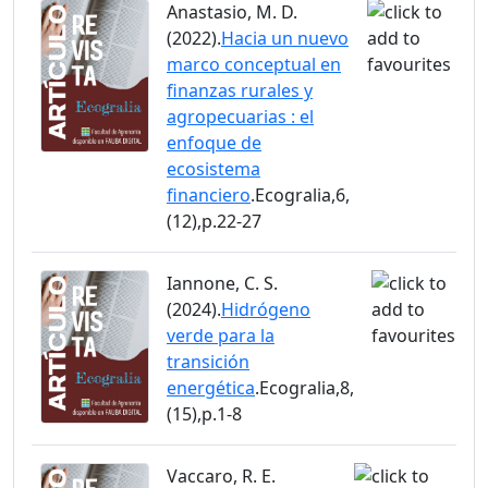
Anastasio, M. D.
(2022).
Hacia un nuevo
marco conceptual en
finanzas rurales y
agropecuarias : el
enfoque de
ecosistema
financiero
.Ecogralia,6,
(12),p.22-27
Iannone, C. S.
(2024).
Hidrógeno
verde para la
transición
energética
.Ecogralia,8,
(15),p.1-8
Vaccaro, R. E.