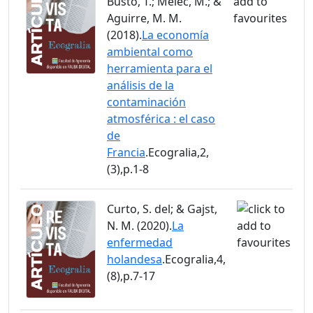
Busto, T.; Melec, M.; &
Aguirre, M. M.
(2018).
La economía
ambiental como
herramienta para el
análisis de la
contaminación
atmosférica : el caso
de
Francia
.Ecogralia,2,
(3),p.1-8
Curto, S. del; & Gajst,
N. M. (2020).
La
enfermedad
holandesa
.Ecogralia,4,
(8),p.7-17