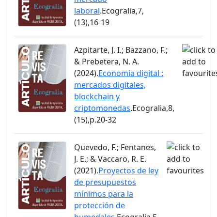
laboral
.Ecogralia,7,
(13),16-19
Azpitarte, J. I.; Bazzano, F.;
& Prebetera, N. A.
(2024).
Economía digital :
mercados digitales,
blockchain y
criptomonedas
.Ecogralia,8,
(15),p.20-32
Quevedo, F.; Fentanes,
J. E.; & Vaccaro, R. E.
(2021).
Proyectos de ley
de presupuestos
mínimos para la
protección de