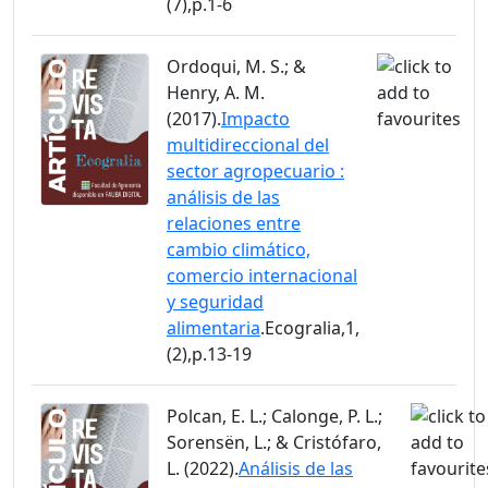
(7),p.1-6
Ordoqui, M. S.; &
Henry, A. M.
(2017).
Impacto
multidireccional del
sector agropecuario :
análisis de las
relaciones entre
cambio climático,
comercio internacional
y seguridad
alimentaria
.Ecogralia,1,
(2),p.13-19
Polcan, E. L.; Calonge, P. L.;
Sorensën, L.; & Cristófaro,
L. (2022).
Análisis de las