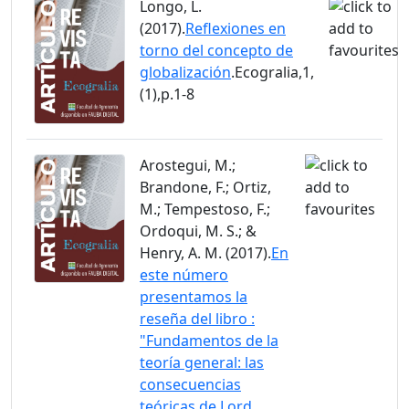
Longo, L.
(2017).
Reflexiones en
torno del concepto de
globalización
.Ecogralia,1,
(1),p.1-8
Arostegui, M.;
Brandone, F.; Ortiz,
M.; Tempestoso, F.;
Ordoqui, M. S.; &
Henry, A. M. (2017).
En
este número
presentamos la
reseña del libro :
"Fundamentos de la
teoría general: las
consecuencias
teóricas de Lord