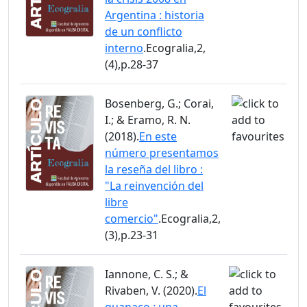
Argentina : historia
de un conflicto
interno
.Ecogralia,2,
(4),p.28-37
Bosenberg, G.; Corai,
I.; & Eramo, R. N.
(2018).
En este
número presentamos
la reseña del libro :
"La reinvención del
libre
comercio"
.Ecogralia,2,
(3),p.23-31
Iannone, C. S.; &
Rivaben, V. (2020).
El
guanaco : una