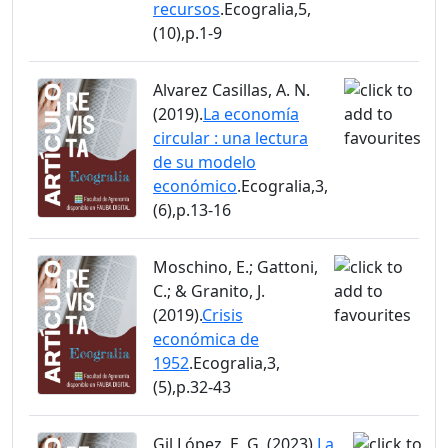
recursos
.Ecogralia,5,
(10),p.1-9
Alvarez Casillas, A. N.
(2019).
La economía
circular : una lectura
de su modelo
económico
.Ecogralia,3,
(6),p.13-16
Moschino, E.; Gattoni,
C.; & Granito, J.
(2019).
Crisis
económica de
1952
.Ecogralia,3,
(5),p.32-43
Gil López, E. G. (2023).
La