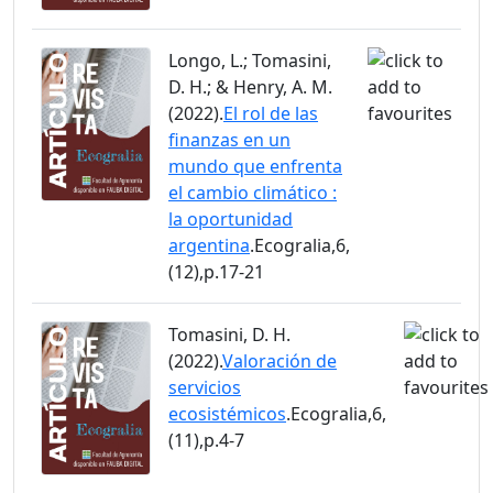
Longo, L.; Tomasini,
D. H.; & Henry, A. M.
(2022).
El rol de las
finanzas en un
mundo que enfrenta
el cambio climático :
la oportunidad
argentina
.Ecogralia,6,
(12),p.17-21
Tomasini, D. H.
(2022).
Valoración de
servicios
ecosistémicos
.Ecogralia,6,
(11),p.4-7