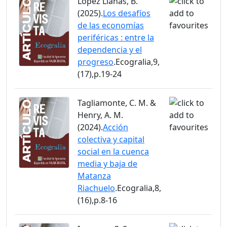
López Llanas, B.
(2025).
Los desafíos
de las economías
periféricas : entre la
dependencia y el
progreso
.Ecogralia,9,
(17),p.19-24
Tagliamonte, C. M. &
Henry, A. M.
(2024).
Acción
colectiva y capital
social en la cuenca
media y baja de
Matanza
Riachuelo
.Ecogralia,8,
(16),p.8-16