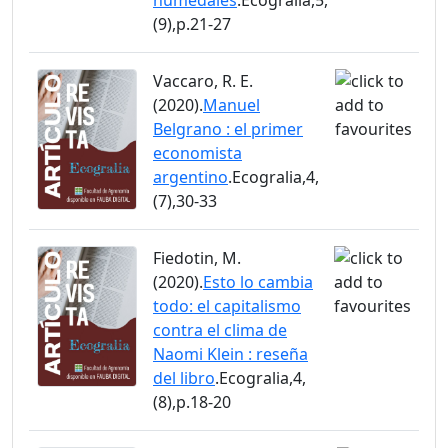
humedales
.Ecogralia,5,
(9),p.21-27
Vaccaro, R. E.
(2020).
Manuel
Belgrano : el primer
economista
argentino
.Ecogralia,4,
(7),30-33
Fiedotin, M.
(2020).
Esto lo cambia
todo: el capitalismo
contra el clima de
Naomi Klein : reseña
del libro
.Ecogralia,4,
(8),p.18-20