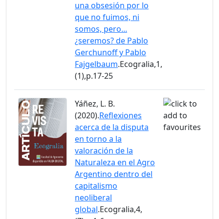
una obsesión por lo
que no fuimos, ni
somos, pero...
¿seremos? de Pablo
Gerchunoff y Pablo
Fajgelbaum
.Ecogralia,1,
(1),p.17-25
Yáñez, L. B.
(2020).
Reflexiones
acerca de la disputa
en torno a la
valoración de la
Naturaleza en el Agro
Argentino dentro del
capitalismo
neoliberal
global
.Ecogralia,4,