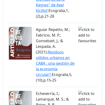
Keynes" de Axel
Kicillof
.Ecogralia,1,
(2),p.21-28
Aguiar Repetto, M.;
Fabricio, M. P.;
Gonsebatt, J.; &
Lespada, A.
(2021).
Residuos
sólidos urbanos en
CABA : una gestión de
la economía
circular?
.Ecogralia,5,
(10),p.15-25
Echeverría, I.;
Lamarque, M. S.; &
Potes, R. B.