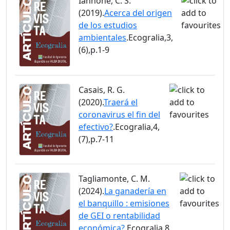
Iannone, C. S.
(2019).
Acerca del origen
de los estudios
ambientales
.Ecogralia,3,
(6),p.1-9
Casais, R. G.
(2020).
Traerá el
coronavirus el fin del
efectivo?
.Ecogralia,4,
(7),p.7-11
Tagliamonte, C. M.
(2024).
La ganadería en
el banquillo : emisiones
de GEI o rentabilidad
económica?
.Ecogralia,8,