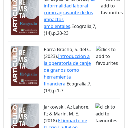
informalidad laboral
como agravante de los
impactos
ambientales
.Ecogralia,7,
(14),p.20-23
Parra Bracho, S. del C.
(2023).
Introducción a
la operatoria de canje
de granos como
herramienta
financiera
.Ecogralia,7,
(13),p.1-7
Jarkowski, A.; Lahore,
F.; & Marín, M. E.
(2018).
El impacto de
la crisis 2008 en